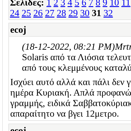
Σελίδες:
1
2
3
4
5
6
7
8
9
10
11
24
25
26
27
28
29
30
31
32
ecoj
(18-12-2022, 08:21 PM)
Mrt
Solaris από τα Λιόσια τελευ
από τους κλεμμένους καταλύτ
Ισχύει αυτό αλλά και πάλι δεν 
ημέρα Κυριακή. Απλά προφανώς 
γραμμής, ειδικά Σαββατοκύριακα
απαραίτητο να βγει 12μετρο.
ecoj