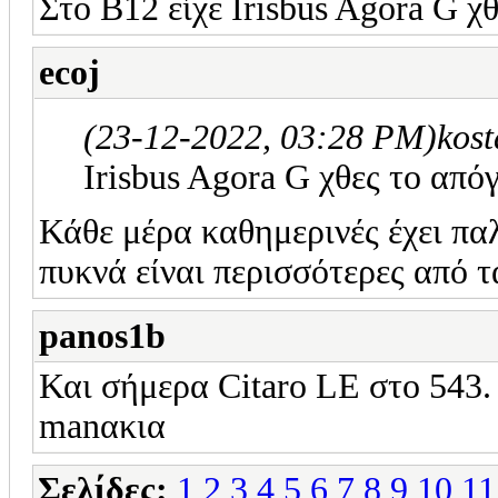
Στο Β12 είχε Irisbus Agora G χ
ecoj
(23-12-2022, 03:28 PM)
kos
Irisbus Agora G χθες το από
Κάθε μέρα καθημερινές έχει παλ
πυκνά είναι περισσότερες από τα
panos1b
Και σήμερα Citaro LE στο 543.
manακια
Σελίδες:
1
2
3
4
5
6
7
8
9
10
11