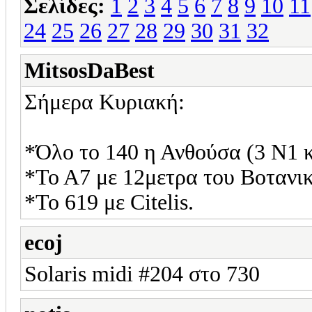
Σελίδες:
1
2
3
4
5
6
7
8
9
10
11
24
25
26
27
28
29
30
31
32
MitsosDaBest
Σήμερα Κυριακή:
*Όλο το 140 η Ανθούσα (3 N1 κ
*Το Α7 με 12μετρα του Βοτανικ
*Το 619 με Citelis.
ecoj
Solaris midi #204 στο 730