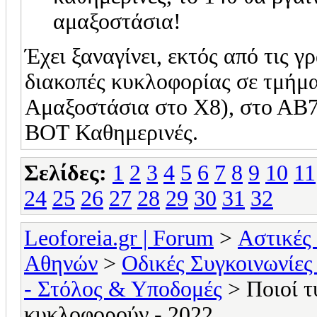
αμαξοστάσια!
Έχει ξαναγίνει, εκτός από τις 
διακοπές κυκλοφορίας σε τμήμα
Αμαξοστάσια στο Χ8), στο Α
ΒΟΤ Καθημερινές.
Σελίδες:
1
2
3
4
5
6
7
8
9
10
11
24
25
26
27
28
29
30
31
32
Leoforeia.gr | Forum
>
Αστικές
Αθηνών
>
Οδικές Συγκοινωνίες
- Στόλος & Υποδομές
> Ποιοί τ
κυκλοφορούν - 2022