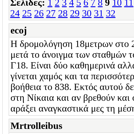
Σελίδες:
1
2
3
4
5
6
7
8
9
10
11
24
25
26
27
28
29
30
31
32
ecoj
Η δρομολόγηση 18μετρων στο 2
μετά το άνοιγμα των σταθμών τ
Γ18. Είναι δύο καθημερινά αλλ
γίνεται χαμός και τα περισσότε
βοήθεια το 838. Εκτός αυτού δε
στη Νίκαια και αν βρεθούν και ο
αράξει αναγκαστικά μες τη μέση
Mrtrolleibus