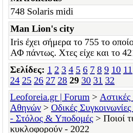
748 Solaris midi
Man Lion's city
Iris έχει σήμερα το 755 το οποί
ΑΦ πάντως. Χτες είχε και το 4
Σελίδες:
1
2
3
4
5
6
7
8
9
10
11
24
25
26
27
28
29
30
31
32
Leoforeia.gr | Forum
>
Αστικές
Αθηνών
>
Οδικές Συγκοινωνίες
- Στόλος & Υποδομές
> Ποιοί τ
κυκλοφορούν - 2022