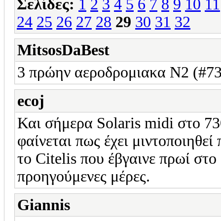
Σελίδες:
1
2
3
4
5
6
7
8
9
10
11
24
25
26
27
28
29
30
31
32
MitsosDaBest
3 πρώην αεροδρομιακα N2 (#733
ecoj
Και σήμερα Solaris midi στο 73
φαίνεται πως έχει μιντοποιηθεί
το Citelis που έβγαινε πρωί στο
προηγούμενες μέρες.
Giannis