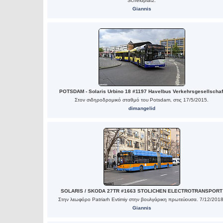
Scheidplatz.
Giannis
POTSDAM - Solaris Urbino 18 #1197 Havelbus Verkehrsgesellschaf
Στον σιδηροδρομικό σταθμό του Potsdam, στις 17/5/2015.
dimangelid
SOLARIS / SKODA 27TR #1663 STOLICHEN ELECTROTRANSPORT
Στην λεωφόρο Patriarh Evtimiy στην βουλγάρικη πρωτεύουσα. 7/12/2018
Giannis