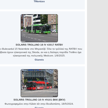
TMantzas
SOLARIS TROLLINO 18 IV #2017 RATBV
ην Bulevardul 15 Noiembrie στο Μπρασόβ. Όλα τα τρόλλεϋ της RATBV που
έβασα έχουν ηλεκτρονικά της Skoda, αν και η δεύτερη παρτίδα Trollino έχει
ηλεκτρονικά της πολωνικής Medcom. 1/8/2025.
Giannis
SOLARIS TROLLINO 18 IV #9101 BKK (BKV)
Φωτογραφημένο στην Kálvin tér στην Βουδαπέστη. 18/5/2024.
Giannis