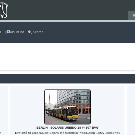
Α
n
Album list
Search
BERLIN - SOLARIS URBINO 18 #4307 BVG
ς
Ένα από τα βερολινέζικα Solaris της τελευταίας παραλαβής (2007-2008) που