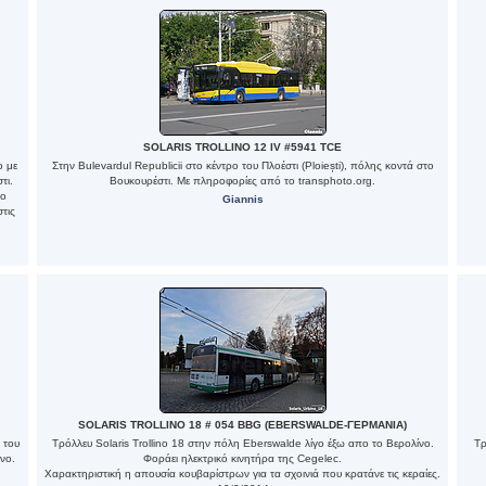
SOLARIS TROLLINO 12 IV #5941 TCE
o με
Στην Bulevardul Republicii στο κέντρο του Πλοέστι (Ploiești), πόλης κοντά στο
τι.
Βουκουρέστι. Με πληροφορίες από το transphoto.org.
ιο
Giannis
τις
SOLARIS TROLLINO 18 # 054 BBG (EBERSWALDE-ΓΕΡΜΑΝΙΑ)
 του
Τρόλλευ Solaris Trollino 18 στην πόλη Eberswalde λίγο έξω απο το Βερολίνο.
Τρ
νο.
Φοράει ηλεκτρικό κινητήρα της Cegelec.
Χαρακτηριστική η απουσία κουβαρίστρων για τα σχοινιά που κρατάνε τις κεραίες.