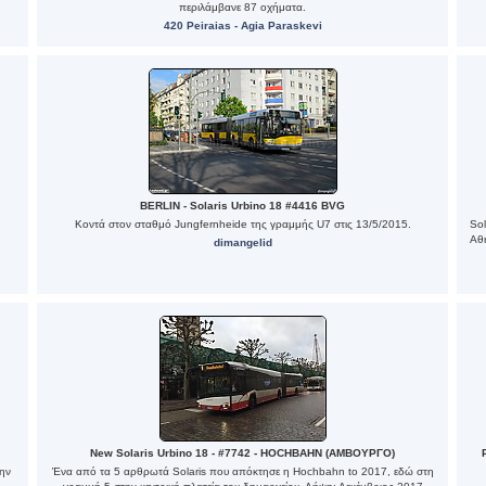
περιλάμβανε 87 οχήματα.
420 Peiraias - Agia Paraskevi
BERLIN - Solaris Urbino 18 #4416 BVG
Κοντά στον σταθμό Jungfernheide της γραμμής U7 στις 13/5/2015.
Sol
Αθη
dimangelid
New Solaris Urbino 18 - #7742 - HOCHBAHN (ΑΜΒΟΥΡΓΟ)
ην
Ένα από τα 5 αρθρωτά Solaris που απόκτησε η Hochbahn to 2017, εδώ στη