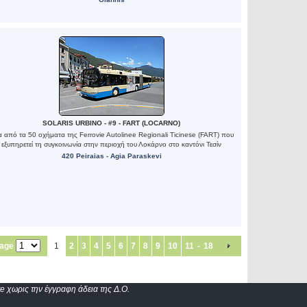
SOLARIS URBINO - #9 - FART (LOCARNO)
 από τα 50 οχήματα της Ferrovie Autolinee Regionali Ticinese (FART) που
εξυπηρετεί τη συγκοινωνία στην περιοχή του Λοκάρνο στο καντόνι Τεσίν
420 Peiraias - Agia Paraskevi
page
1
2
3
4
5
6
7
8
9
10
11
-
18
e χωρις την έγγραφη άδεια της Δ.Ο.