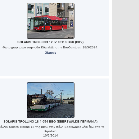
SOLARIS TROLLINO 12 IV #8113 BKK (BKV)
Φωτογραφημένο στην οδό Közraktár στην Βουδαπέστη. 18/5/2024.
Giannis
SOLARIS TROLLINO 18 # 054 BBG (EBERSWALDE-ΓΕΡΜΑΝΙΑ)
όλλευ Solaris Trollino 18 της BBG στην πόλη Eberswalde λίγο έξω απο το
Βερολίνο.
10/2/2014