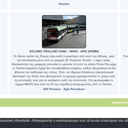
Giannis
SOLARIS TROLLINO GANZ - #8505 - ATAC (ΡΩΜΗ)
Το δίκτυο τρόλεϊ της Ρώμης είναι κατά τι μικρότερο από αυτό της Αθήνας, μιας
Ένα
και αποτελείται μόνο από τη γραμμή 90 Stazione Termini - Largo Labia.
Ιδιαιτερότητα της γραμμής αποτελεί το γεγονός ότι από τη στάση Porta Pia μέχρι
το Termini (περίπου 2χλμ) δεν τοποθετήθηκε εναέριος, καθώς θεωρήθηκε ότι θα
έβλαπτε την αισθητική της πόλης. Έτσι, τα 18μετρα Solaris με ηλεκτρολογικό
εξοπλισμό της Ganz που εξυπηρετούν τη γραμμή χρησιμοποιούν το ρεύμα από
τις μπαταρίες τους για να καλύψουν αυτή την απόσταση. Στη φωτογραφία το
όχημα #8505 (ένα από τα 30 της παρτίδας) αναχωρώντας από το Termini.
420 Peiraias - Agia Paraskevi
Jump to 
υματική ιδιοκτησία. Απαγορεύεται η αναπαραγωγη τους αλλα και ολοκληρου του sit
Οροι Προσβασης Και Χρήσης