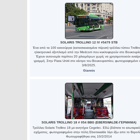
SOLARIS TROLLINO 12 IV #5479 STB
Ένα από τα 100 καινούργια (κατασκευασμένα πέρυσι) τρόλλευ τύπου Trollin
ηλεκτρονικό εξοπλισμό από την Medcom που κυκλοφορούν στο Βουκουρέσ
Έχουν αυτονομία περίπου 20 χιλιομέτρων χωρίς να χρησιμοποιούν εναέρ
γραμμή. Στην Piata Unirii στο κέντρο του Βουκουρεστίου, φωτογραφημένο σ
3/8/2025.
Giannis
SOLARIS TROLLINO 18 # 054 BBG (EBERSWALDE-ΓΕΡΜΑΝΙΑ)
Τρόλλευ Solaris Trollino 18 με κινητήρα Cegelec. Εδώ βλέπετε το εσωτερικό
οχήματος, φωτογραφημένο στην πόλη Eberswalde λίγο έξω απο το Βερολί
Φωτογραφήθηκε στις 10/2/2014