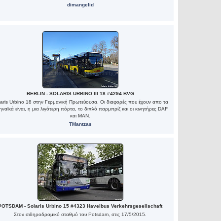
dimangelid
BERLIN - SOLARIS URBINO III 18 #4294 BVG
aris Urbino 18 στην Γερμανική Πρωτεύουσα. Οι διαφορές που έχουν απο τα
ναϊκά είναι, η μια λιγότερη πόρτα, το διπλό παρμπρίζ και οι κινητήρες DAF
και MAN.
TMantzas
POTSDAM - Solaris Urbino 15 #4323 Havelbus Verkehrsgesellschaft
Στον σιδηροδρομικό σταθμό του Potsdam, στις 17/5/2015.