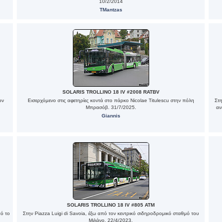
10/2/2014
TMantzas
SOLARIS TROLLINO 18 IV #2008 RATBV
ον
Εισερχόμενο στις αφετηρίες κοντά στο πάρκο Nicolae Titulescu στην πόλη
Στ
Μπρασόβ. 31/7/2025.
αν
Giannis
SOLARIS TROLLINO 18 IV #805 ATM
πό το
Στην Piazza Luigi di Savoia, έξω από τον κεντρικό σιδηροδρομικό σταθμό του
Μιλάνο. 22/4/2023.