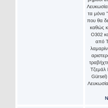
Λευκωσία
τα μόνα 
που θα δε
καθώς κ
Ο302 κ
από Τ
λαμαρίν
αριστε
τραβήχτ
Τζεμάλ 
Gürsel)
Λευκωσία
N