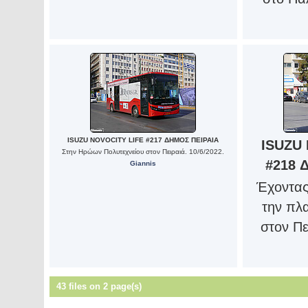
ISUZU NOVOCITY LIFE #217 ΔΗΜΟΣ ΠΕΙΡΑΙΑ
ISUZU
Στην Ηρώων Πολυτεχνείου στον Πειραιά. 10/6/2022.
#218 
Giannis
Έχοντας
την πλ
στον Πε
43 files on 2 page(s)