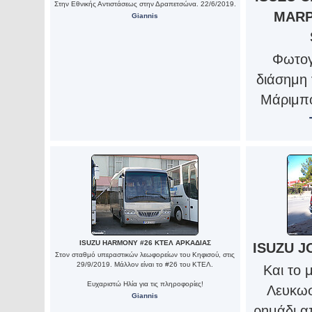
Στην Εθνικής Αντιστάσεως στην Δραπετσώνα. 22/6/2019.
MARP
Giannis
Φωτογ
διάσημη
Μάριμπο
ISUZU HARMONY #26 ΚΤΕΛ ΑΡΚΑΔΙΑΣ
ISUZU J
Στον σταθμό υπεραστικών λεωφορείων του Κηφισού, στις
29/9/2019. Μάλλον είναι το #26 του ΚΤΕΛ.
Και το 
Ευχαριστώ Ηλία για τις πληροφορίες!
Λευκωσί
Giannis
ρημάδι α