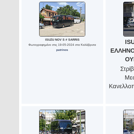
ISUZU NOV S # SARRIS
IS
Φωτογραφημένο στις 19-05-2024 στα Καλάβρυτα
ΕΛΛΗΝΟ
patrinos
ΟΥ
Στρί
Μεσ
Κανελλοπ