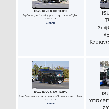
ISUZU NOVO S ΤΟΥΡΙΣΤΙΚΟ
IS
Στρίβοντας από την Αχαρνών στην Καυταντζόγλου.
2/10/2022.
Τ
Giannis
Στρί
Αχ
Καυταντζ
ISUZU NOVO S ΤΟΥΡΙΣΤΙΚΟ
IS
Στην διασταύρωση της λεωφόρου Αθηνών με την Θηβών.
20/7/2024.
ΥΠΟΥΡΓ
Giannis
ΣΥ