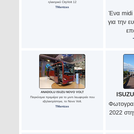
ηλεκτρικό CityVolt 12
TMantzas
Ένα midi
για την ε
επ
ANADOLU ISUZU NOVO VOLT
ISUZU
Παγκόσμια πρεμιέρα για το μιντι λεωφορείο που
εξηλεκτρίστηκε, το Novo Volt.
Φωτογραφ
TMantzas
2022 στη