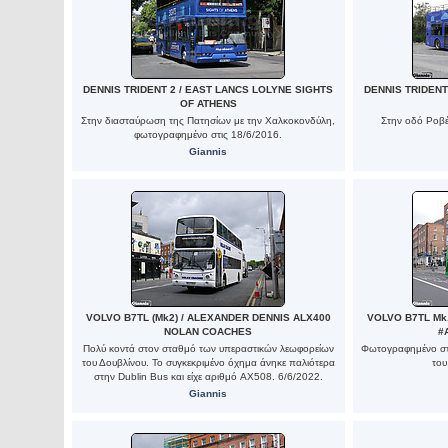
DENNIS TRIDENT 2 / EAST LANCS LOLYNE SIGHTS
DENNIS TRIDENT
OF ATHENS
Στην διασταύρωση της Πατησίων με την Χαλκοκονδύλη,
Στην οδό Ροβέ
φωτογραφημένο στις 18/6/2016.
Giannis
VOLVO B7TL (Mk2) / ALEXANDER DENNIS ALX400
VOLVO B7TL Mk.
NOLAN COACHES
#
Πολύ κοντά στον σταθμό των υπεραστικών λεωφορείων
Φωτογραφημένο στη
του Δουβλίνου. Το συγκεκριμένο όχημα άνηκε παλιότερα
του
στην Dublin Bus και είχε αριθμό AX508. 6/6/2022.
Giannis