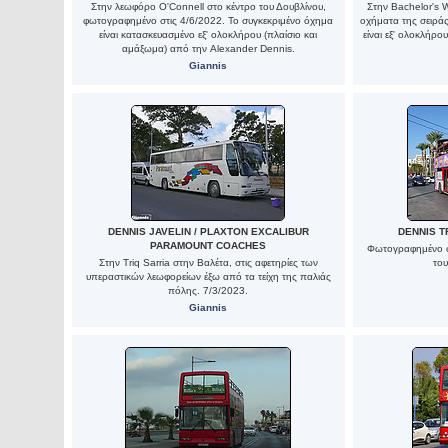
Στην λεωφόρο O'Connell στο κέντρο του Δουβλίνου,
Στην Bachelor's W
φωτογραφημένο στις 4/6/2022. Το συγκεκριμένο όχημα
οχήματα της σειράς 
είναι κατασκευασμένο εξ' ολοκλήρου (πλαίσιο και
είναι εξ' ολοκλήρ
αμάξωμα) από την Alexander Dennis.
Giannis
DENNIS JAVELIN / PLAXTON EXCALIBUR
DENNIS TR
PARAMOUNT COACHES
Φωτογραφημένο σ
Στην Triq Sarria στην Βαλέτα, στις αφετηρίες των
το
υπεραστικών λεωφορείων έξω από τα τείχη της παλιάς
πόλης. 7/3/2023.
Giannis