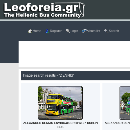
Home
Register
Login
Album list
Search
Image search results - "DENNIS"
ALEXANDER DENNIS ENVIRO400ER #PA167 DUBLIN
ALEXANDER DENN
BUS