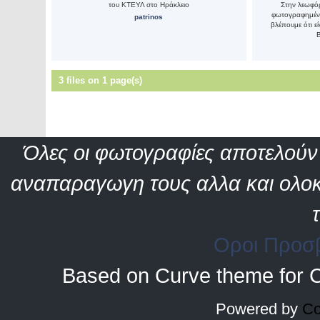
του ΚΤΕΥΛ στο Ηράκλειο
Στην λεωφό
φωτογραφημένο
patrinos
βλέπουμε ότι ε
B
3 files on 1 page(s)
Όλες οι φωτογραφίες αποτελούν 
αναπαραγωγη τους αλλα και ολοκ
Οροι Προσ
Based on Curve theme for 
Powered by
Co