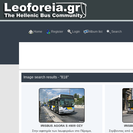
Home
Register
Login
Album list
Search
Image search results - "818"
IRISBUS AGORA S #809 ΟΣΥ
IRISB
Στην αφετηρία των λεωφορείων στο Πέραμα,
Στρίβοντας από τ