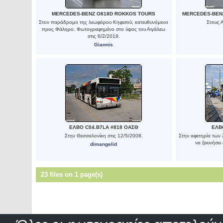
MERCEDES-BENZ O818D ROKKOS TOURS
MERCEDES-BEN
Στον παράδρομο της λεωφόρου Κηφισού, κατευθυνόμενο
Στους 
προς Φάληρο. Φωτογραφημένο στο ύψος του Αιγάλεω
στις 6/2/2019.
Giannis
ΕΛΒΟ C04.B7LA #818 ΟΑΣΘ
ΕΛΒ
Στην Θεσσαλονίκη στις 12/5/2008.
Στην αφετηρία των
να ξεκινήσε
dimangelid
23 files on 1 page(s)