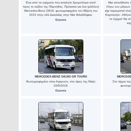
Ένα από τα οχήματα που εκτελούν δρομολόγια από/
Μια ασυνήθιστη 
προς το καζίνο της Πάρνηθας. Πρόκειται για ένα (μάλλον)
Λόγω των μέτρων 
Mercedes-Benz Ο818, φωτογραφημένο τον Μάρτη του
είχε περιοριστεί τ
2015 στην οδό Δεκελείας στην Νέα Φιλαδέλφεια.
Καρπενήσι - Αθήνα
το όχημα! Να σημ
Giannis
κα
MERCEDES-BENZ O818D GR TOURS
MERCEDE
Φωτογραφημένο στην Αχαρνών, στο ύψος της Νεϊγύ.
Στο τέρμα τη
16/9/2018.
φωτογρ
Giannis