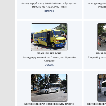
Φωτογραφημένο στις 16-08-2018 στο πάρκινγκ του
Φωτογραφημένο 
σταθμού του ΚΤΕΥΛ στον Πύργο
σταθμο
patrinos
MB O818D TEZ TOUR
MB SPR
Φωτογραφημένο από τον Γ. Λιάτα, στο Οροπέδιο
Στο parking του
Λασηθίου
OBELIX
MERCEDES-BENZ O818 REGENCY CASINO
MERCEDES-BEN