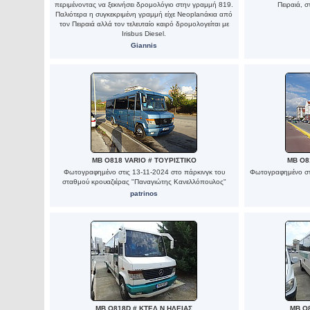
περιμένοντας να ξεκινήσει δρομολόγιο στην γραμμή 819.
Πειραιά, 
Παλιότερα η συγκεκριμένη γραμμή είχε Neoplanάκια από
τον Πειραιά αλλά τον τελευταίο καιρό δρομολογείται με
Irisbus Diesel.
Giannis
MB O818 VARIO # ΤΟΥΡΙΣΤΙΚΟ
MB O8
Φωτογραφημένο στις 13-11-2024 στο πάρκινγκ του
Φωτογραφημένο στ
σταθμού κρουαζιέρας "Παναγιώτης Κανελλόπουλος"
patrinos
MB O818D # ΚΤΕΛ Ν.ΗΛΕΙΑΣ
MB O