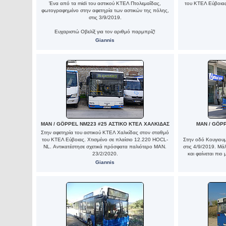
Ένα από τα midi του αστικού ΚΤΕΛ Πτολεμαΐδας,
του ΚΤΕΛ Εύβοιας
φωτογραφημένο στην αφετηρία των αστικών της πόλης,
στις 3/9/2019.
Ευχαριστώ Οβελίξ για τον αριθμό παρμπρίζ!
Giannis
MAN / GÖPPEL NM223 #25 ΑΣΤΙΚΟ ΚΤΕΛ ΧΑΛΚΙΔΑΣ
MAN / GÖPP
Στην αφετηρία του αστικού ΚΤΕΛ Χαλκίδας στον σταθμό
του ΚΤΕΛ Εύβοιας. Χτισμένο σε πλαίσιο 12.220 HOCL-
Στην οδό Κουγιουμ
NL. Αντικατέστησε σχετικά πρόσφατα παλιότερο ΜΑΝ.
στις 4/9/2019. Μά
23/2/2020.
και φαίνεται πιο
Giannis