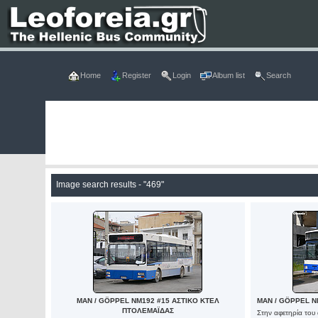
Home
Register
Login
Album list
Search
Image search results - "469"
MAN / GÖPPEL NM192 #15 ΑΣΤΙΚΟ ΚΤΕΛ
MAN / GÖPPEL N
ΠΤΟΛΕΜΑΪΔΑΣ
Στην αφετηρία του