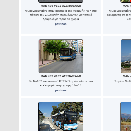
MAN 469 #101 ΑΣΕΠΑ/ΕΑΛΠ
MAN 
Φωτογραφημένο στην αφετηρία της γραμμής Νο7 στο
Φωτογραφημένο 
πάρκιν του Σκλαβενίτη περιμένοντας για τοπικό
Σκλαβενίτη σε τοπ
δρομολόγιο προς τα χωριά
Σα
patrinos
MAN 469 #102 ΑΣΕΠΑ/ΕΑΛΠ
MAN 
To No102 του αστικού ΚΤΕΛ Πατρών πλέον υπο
To μίντι Νο
κυκλοφορία στην γραμμή Νο14
patrinos