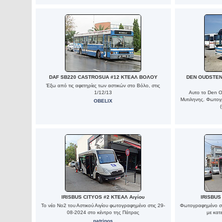
DAF SB220 CASTROSUA #12 ΚΤΕΑΛ ΒΟΛΟΥ
DEN OUDSTEN 
Έξω από τις αφετηρίες των αστικών στο Βόλο, στις
1/12/13
Αυτο το Den O
Μυτιληνης. Φωτογρ
OBELIX
IRISBUS CITYOS #2 ΚΤΕΑΛ Αιγίου
IRISBUS
Το νέο Νο2 του Αστικού Αιγίου φωτογραφημένο στις 29-
Φωτογραφημένο στι
08-2024 στο κέντρο της Πάτρας
με κατ
patrinos