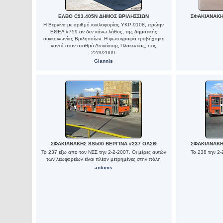
ΕΛΒΟ C93.405N ΔΗΜΟΣ ΒΡΙΛΗΣΣΙΩΝ
ΣΦΑΚΙΑΝΑΚΗ
Η Βεργίνα με αριθμό κυκλοφορίας ΥΚΡ-9108, πρώην
ΕΘΕΛ #759 αν δεν κάνω λάθος, της δημοτικής
συγκοινωνίας Βριλησσίων. Η φωτογραφία τραβήχτηκε
κοντά στον σταθμό Δουκίσσης Πλακεντίας, στις
22/9/2009.
Giannis
ΣΦΑΚΙΑΝΑΚΗΣ SS500 ΒΕΡΓΙΝΑ #237 ΟΑΣΘ
ΣΦΑΚΙΑΝΑΚΗ
Το 237 έξω απο τον ΝΣΣ την 2-2-2007. Οι μέρες αυτών
Το 238 την 2-
των λεωφορείων είναι πλέον μετρημένες στην πόλη
antonis