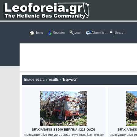
Home
Register
Login
Album list
Search
Image search results - "Βεργίνα"
SFAKIANAKIS SS500 ΒΕΡΓΙΝΑ #218 ΟΑΣΘ
SFAKIANAKI
Φωτογραφημένο στις 20-02-2019 στην Περιβόλα Πατρών
Φωτογραφημένο στι