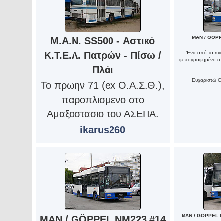
MAN / GÖPP
M.A.N. SS500 - Αστικό
Κ.Τ.Ε.Λ. Πατρών - Πίσω /
Ένα από τα mid
φωτογραφημένο στ
Πλάι
Ευχαριστώ Οβ
Το πρωην 71 (ex O.A.Σ.Θ.),
παροπλισμενο στο
Αμαξοστασιο του ΑΣΕΠΑ.
ikarus260
MAN / GÖPPEL 
MAN / GÖPPEL NM223 #14