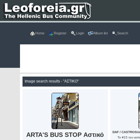
Home
Register
Login
Album list
Search
Image search results - "ΑΣΤΙΚΟ"
DAF / CASTROSUA
ARTA'S BUS STOP Αστικό
Το #15 του αστ