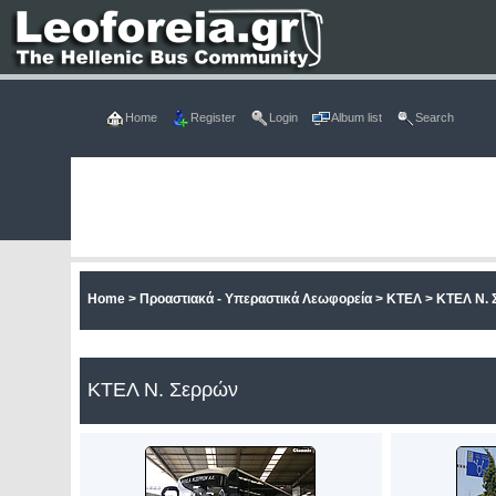
Home
Register
Login
Album list
Search
Home
>
Προαστιακά - Υπεραστικά Λεωφορεία
>
ΚΤΕΛ
>
ΚΤΕΛ Ν. 
ΚΤΕΛ Ν. Σερρών