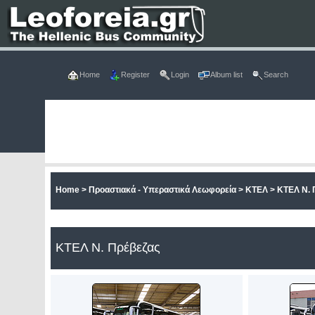
Home
Register
Login
Album list
Search
Home
>
Προαστιακά - Υπεραστικά Λεωφορεία
>
ΚΤΕΛ
>
ΚΤΕΛ Ν. 
ΚΤΕΛ Ν. Πρέβεζας