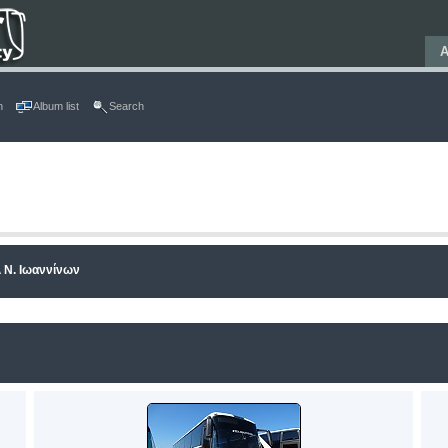
Α
n
Album list
Search
 Ν. Ιωαννίνων