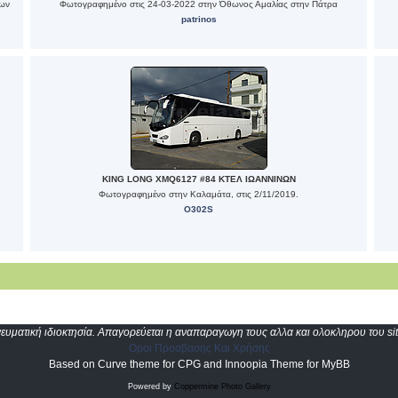
ίων
Φωτογραφημένο στις 24-03-2022 στην Όθωνος Αμαλίας στην Πάτρα
patrinos
KING LONG XMQ6127 #84 ΚΤΕΛ ΙΩΑΝΝΙΝΩΝ
Φωτογραφημένο στην Καλαμάτα, στις 2/11/2019.
O302S
υματική ιδιοκτησία. Απαγορεύεται η αναπαραγωγη τους αλλα και ολοκληρου του sit
Οροι Προσβασης Και Χρήσης
Based on Curve theme for CPG and Innoopia Theme for MyBB
Powered by
Coppermine Photo Gallery