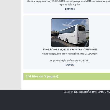
Φωτογραφημένο στις 10-03-2019 στο πάρκινγκ του ΝΟΠ στην Ακτή Δυμα
πριν το Νέο Λιμάνι.
patrinos
KING LONG XMQ6127 #84 ΚΤΕΛ ΙΩΑΝΝΙΝΩΝ
Φωτογραφημένο στην Καλαμάτα, στις 2/11/2019.
Η φωτογραφία ανήκει στον O302S.
O302S
134 files on 5 page(s)
Όλες οι φωτογραφίες αποτελούν πνε