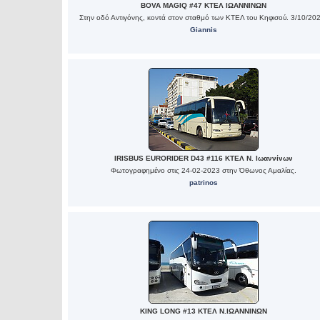
BOVA MAGIQ #47 ΚΤΕΛ ΙΩΑΝΝΙΝΩΝ
Στην οδό Αντιγόνης, κοντά στον σταθμό των ΚΤΕΛ του Κηφισού. 3/10/20
Giannis
IRISBUS EURORIDER D43 #116 ΚΤΕΛ Ν. Ιωαννίνων
Φωτογραφημένο στις 24-02-2023 στην Όθωνος Αμαλίας.
patrinos
KING LONG #13 ΚΤΕΛ Ν.ΙΩΑΝΝΙΝΩΝ