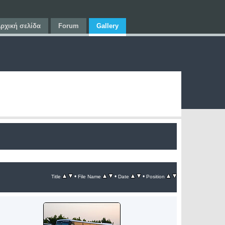
ρχική σελίδα
Forum
Gallery
•
•
•
Title
File Name
Date
Position