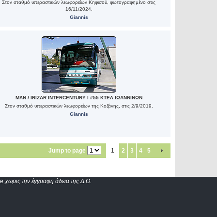
Στον σταθμό υπεραστικών λεωφορείων Κηφισού, φωτογραφημένο στις
16/11/2024.
Giannis
MAN / IRIZAR INTERCENTURY I #55 ΚΤΕΛ ΙΩΑΝΝΙΝΩΝ
Στον σταθμό υπεραστικών λεωφορείων της Κοζάνης, στις 2/9/2019.
Giannis
Jump to page
1
2
3
4
5
e χωρις την έγγραφη άδεια της Δ.Ο.