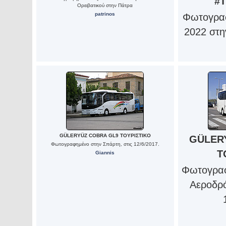
#
Ορειβατικού στην Πάτρα
patrinos
Φωτογραφ
2022 στη
GÜLERYÜZ COBRA GL9 ΤΟΥΡΙΣΤΙΚΟ
GÜLER
Φωτογραφημένο στην Σπάρτη, στις 12/6/2017.
Τ
Giannis
Φωτογραφ
Αεροδρό