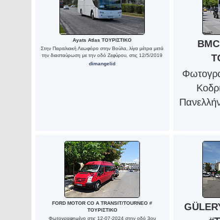
Ayats Atlas ΤΟΥΡΙΣΤΙΚΟ
BMC
Στην Παραλιακή Λεωφόρο στην Βούλα, λίγα μέτρα μετά
την διασταύρωση με την οδό Ζεφύρου, στις 12/5/2019
Τ
dimangelid
Φωτογρα
Κοδρ
Πανελλήνι
FORD MOTOR CO A TRANSIT/TOURNEO #
GÜLER
ΤΟΥΡΙΣΤΙΚΟ
Φωτογραφημένο στις 12-07-2024 στην οδό 3ου