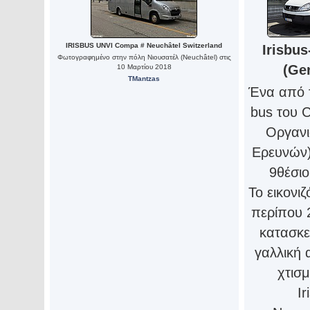
IRISBUS UNVI Compa # Neuchâtel Switzerland
Irisbu
Φωτογραφημένο στην πόλη Νιουσατέλ (Neuchâtel) στις
(Ge
10 Μαρτίου 2018
TMantzas
Ένα από 
bus του 
Οργανι
Ερευνών)
9θέσιο
Το εικονιζ
περίπου 2
κατασκε
γαλλική 
χτισμ
Ir