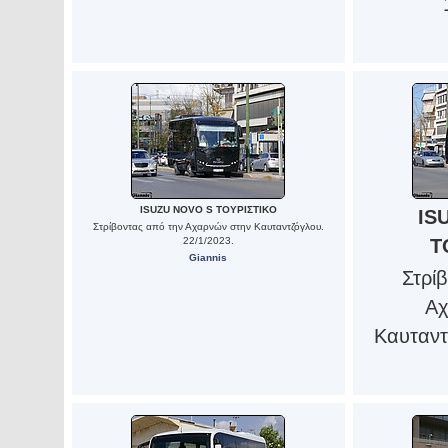
ISUZU NOVO S ΤΟΥΡΙΣΤΙΚΟ
IS
Στρίβοντας από την Αχαρνών στην Καυταντζόγλου.
22/1/2023.
Τ
Giannis
Στρί
Αχ
Καυταντ