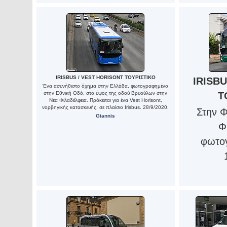
IRISBUS / VEST HORISONT ΤΟΥΡΙΣΤΙΚΟ
IRISB
Ένα ασυνήθιστο όχημα στην Ελλάδα, φωτογραφημένο
στην Εθνική Οδό, στο ύψος της οδού Βρυούλων στην
Τ
Νέα Φιλαδέλφεια. Πρόκειται για ένα Vest Horisont,
νορβηγικής κατασκευής, σε πλαίσιο Irisbus. 28/9/2020.
Στην 
Giannis
Φ
φωτογ