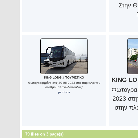
Στην Θ
KING LONG # ΤΟΥΡΙΣΤΙΚΟ
KING LO
Φωτογραφημένο στις 30-06-2023 στο πάρκινγκ του
σταθμού "Κανελλόπουλος"
Φωτογραφ
patrinos
2023 στη
στην πλ
79 files on 3 page(s)