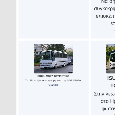
Να ση
συγκεκρι
επισκέπτ
ε
ISUZU MD27 ΤΟΥΡΙΣΤΙΚΟ
IS
Στο Περιστέρι, φωτογραφημένο στις 10/12/2020.
Τ
Giannis
Στην λε
στο Η
φωτογ