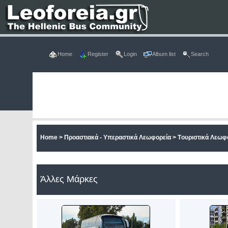
Home
Register
Login
Album list
Search
Home
>
Προαστιακά - Υπεραστικά Λεωφορεία
>
Tουριστικά Λεωφ
Άλλες Μάρκες