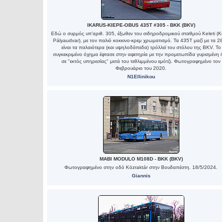
IKARUS-KIEPE-OBUS 435T #305 - BKK (BKV)
Εδώ ο συρμός υπ'αριθ. 305, έξωθεν του σιδηροδρομικού σταθμού Keleti (Ke
Pályaudvar), με τον παλιό κοκκινο-κρεμ χρωματισμό. Τα 435Τ μαζί με τα 2
είναι τα παλαιότερα (και υψηλοδάπεδα) τρόλλεϊ του στόλου της ΒΚV. Το
συγκεκριμένο όχημα έφτασε στην αφετηρία με την προμετωπίδα γυρισμένη
σε "εκτός υπηρεσίας" μετά του τεθλιμμένου εμότζι. Φωτογραφημένο τον
Φεβρουάριο του 2020.
N1Ellinikou
MABI MODULO M108D - BKK (BKV)
Φωτογραφημένο στην οδό Közraktár στην Βουδαπέστη. 18/5/2024.
Giannis