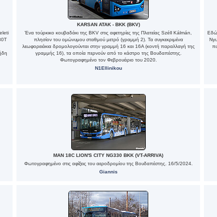
KARSAN ATAK - BKK (BKV)
leti
Ένα τούρκικο κουβαδάκι της BKV στις αφετηρίες της Πλατείας Széll Kálmán,
Εδώ 
80Τ
πλησίον του ομώνυμου σταθμού μετρό (γραμμή 2). Τα συγκεκριμένα
Nyu
λεωφορειάκια δρομολογούνται στην γραμμή 16 και 16Α (κοντή παραλλαγή της
πω
 ήδη
γραμμής 16), τα οποία περνούν από το κάστρο της Βουδαπέστης.
Φωτογραφημένο τον Φεβρουάριο του 2020.
N1Ellinikou
MAN 18C LION'S CITY NG330 BKK (VT-ARRIVA)
Φωτογραφημένο στις αφίξεις του αεροδρομίου της Βουδαπέστης. 16/5/2024.
Giannis