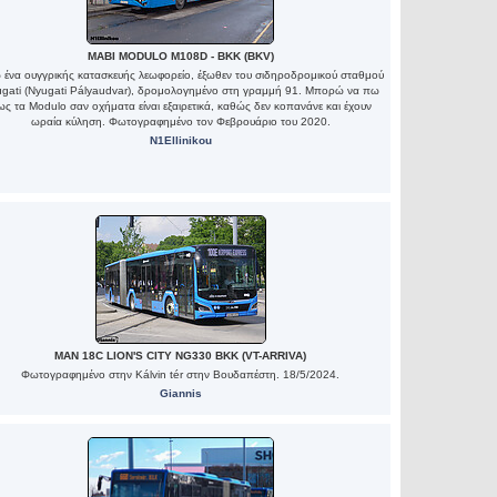
MABI MODULO M108D - BKK (BKV)
ένα ουγγρικής κατασκευής λεωφορείο, έξωθεν του σιδηροδρομικού σταθμού
gati (Nyugati Pályaudvar), δρομολογημένο στη γραμμή 91. Μπορώ να πω
ς τα Modulo σαν οχήματα είναι εξαιρετικά, καθώς δεν κοπανάνε και έχουν
ωραία κύληση. Φωτογραφημένο τον Φεβρουάριο του 2020.
N1Ellinikou
MAN 18C LION'S CITY NG330 BKK (VT-ARRIVA)
Φωτογραφημένο στην Kálvin tér στην Βουδαπέστη. 18/5/2024.
Giannis