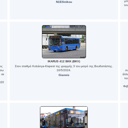
μπ
N1Ellinikou
το
IKARUS 412 BKK (BKV)
ος
Στον σταθμό Kobánya-Kispest της γραμμής 3 του μετρό της Βουδαπέστης.
ίσω
16/5/2024.
συ
ο σε
άλλ
Giannis
το
020
Φεβ