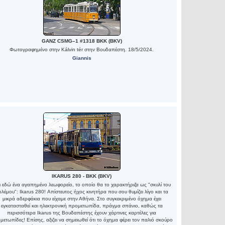
GANZ CSMG–1 #1318 BKK (BKV)
Φωτογραφημένο στην Kálvin tér στην Βουδαπέστη. 18/5/2024.
Giannis
IKARUS 280 - BKK (BKV)
ι εδώ ένα αγαπημένο λεωφορείο, το οποίο θα το χαρακτήριζα ως "σκυλί του
λέμου": Ikarus 280! Απίστευτος ήχος κινητήρα που σου θυμίζει λίγο και τα
μικρά αδερφάκια που είχαμε στην Αθήνα. Στο συγκεκριμένο όχημα έχει
εγκατασταθεί και ηλεκτρονική προμετωπίδα, πράγμα σπάνιο, καθώς τα
περισσότερα Ikarus της Βουδαπέστης έχουν χάρτινες καρτέλες για
μετωπίδες! Επίσης, αξιζει να σημειωθεί ότι το όχημα φέρει τον παλιό σκούρο