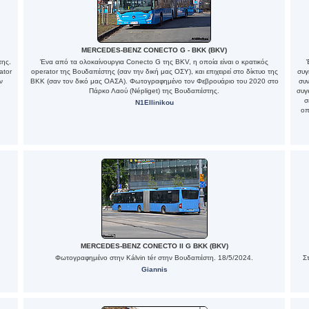
MERCEDES-BENZ CONECTO G - BKK (BKV)
της.
Ένα από τα ολοκαίνουργια Conecto G της BKV, η οποία είναι ο κρατικός
ator
operator της Βουδαπέστης (σαν την δική μας ΟΣΥ), και επιχειρεί στο δίκτυο της
συγ
ν
ΒΚΚ (σαν τον δικό μας ΟΑΣΑ). Φωτογραφημένο τον Φεβρουάριο του 2020 στο
συν
Πάρκο Λαού (Népliget) της Βουδαπέστης.
συγ
σ
N1Ellinikou
οπ
MERCEDES-BENZ CONECTO II G BKK (BKV)
Φωτογραφημένο στην Kálvin tér στην Βουδαπέστη. 18/5/2024.
Σ
Giannis