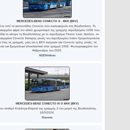
MERCEDES-BENZ CONECTO G - BKK (BKV)
Ένα από τα εκατοντάδες Conecto που κυκλοφορούν στη Βουδαπέστη. Το
κεκριμένο φέρει τον ειδικό χρωματισμό της γραμμής αεροδρομίου 100Ε που
δέει το κέντρο τη Βουδαπέστης με το αεροδρόμιο Ferenc Liszt. Ωστόσο, τα
κεκριμένα Conecto δεύτερης γενιάς του αεροδρομίου πλέον δρομολογούνται
ε όλες τις γραμμές, μιας και η BKV αγόρασε νέα Conecto τρίτης γενιάς, τα
οία και δρομολογεί αποκλειστικά στην γραμμή 100Ε. Φωτογραφημένο τον
Φεβρουάριο του 2020.
N1Ellinikou
MERCEDES-BENZ CONECTO III G BKK (BKV)
τον σταθμό Kobánya-Kispest της γραμμής 3 του μετρό της Βουδαπέστης.
16/5/2024.
Giannis