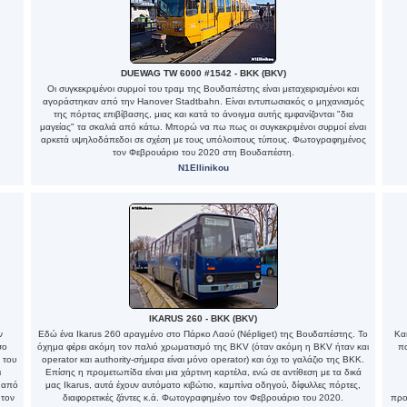
DUEWAG TW 6000 #1542 - BKK (BKV)
Οι συγκεκριμένοι συρμοί του τραμ της Βουδαπέστης είναι μεταχειρισμένοι και
αγοράστηκαν από την Hanover Stadtbahn. Είναι εντυπωσιακός ο μηχανισμός
της πόρτας επιβίβασης, μιας και κατά το άνοιγμα αυτής εμφανίζονται "δια
μαγείας" τα σκαλιά από κάτω. Μπορώ να πω πως οι συγκεκριμένοι συρμοί είναι
αρκετά υψηλοδάπεδοι σε σχέση με τους υπόλοιπους τύπους. Φωτογραφημένος
τον Φεβρουάριο του 2020 στη Βουδαπέστη.
N1Ellinikou
IKARUS 260 - BKK (BKV)
ν
Εδώ ένα Ikarus 260 αραγμένο στο Πάρκο Λαού (Népliget) της Βουδαπέστης. Το
Κα
σο
όχημα φέρει ακόμη τον παλιό χρωματισμό της BKV (όταν ακόμη η BKV ήταν και
πο
 του
operator και authority-σήμερα είναι μόνο operator) και όχι το γαλάζιο της BKK.
ι
Επίσης η προμετωπίδα είναι μια χάρτινη καρτέλα, ενώ σε αντίθεση με τα δικά
ω από
μας Ikarus, αυτά έχουν αυτόματο κιβώτιο, καμπίνα οδηγού, δίφυλλες πόρτες,
 τον
διαφορετικές ζάντες κ.ά. Φωτογραφημένο τον Φεβρουάριο του 2020.
προ