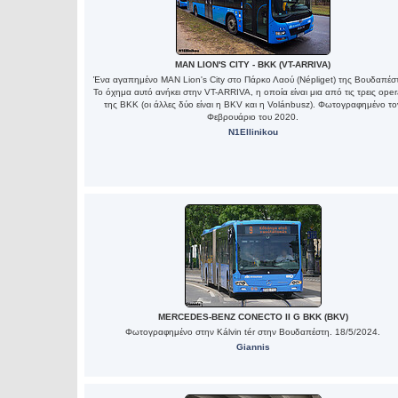
MAN LION'S CITY - BKK (VT-ARRIVA)
Ένα αγαπημένο MAN Lion's City στο Πάρκο Λαού (Népliget) της Βουδαπέσ
Το όχημα αυτό ανήκει στην VT-ARRIVA, η οποία είναι μια από τις τρεις oper
της ΒΚΚ (οι άλλες δύο είναι η BKV και η Volánbusz). Φωτογραφημένο το
Φεβρουάριο του 2020.
N1Ellinikou
MERCEDES-BENZ CONECTO II G BKK (BKV)
Φωτογραφημένο στην Kálvin tér στην Βουδαπέστη. 18/5/2024.
Giannis