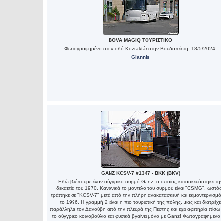
BOVA MAGIQ ΤΟΥΡΙΣΤΙΚΟ
Φωτογραφημένο στην οδό Közraktár στην Βουδαπέστη. 18/5/2024.
Giannis
GANZ KCSV-7 #1347 - BKK (BKV)
Εδώ βλέπουμε έναν ούγγρικο συρμό Ganz, ο οποίος κατασκευάστηκε τη
δεκαετία του 1970. Κανονικά το μοντέλο του συρμού είναι "CSMG", ωστό
τράπηκε σε "KCSV-7" μετά από την πλήρη ανακατασκευή και εκμοντερνισμό
το 1996. Η γραμμή 2 είναι η πιο τουριστική της πόλης, μιας και διατρέχε
παράλληλα τον Δανούβη από την πλευρά της Πέστης και έχει αφετηρία πίσ
το ούγγρικο κοινοβούλιο και φυσικά βγαίνει μόνο με Ganz! Φωτογραφημένο