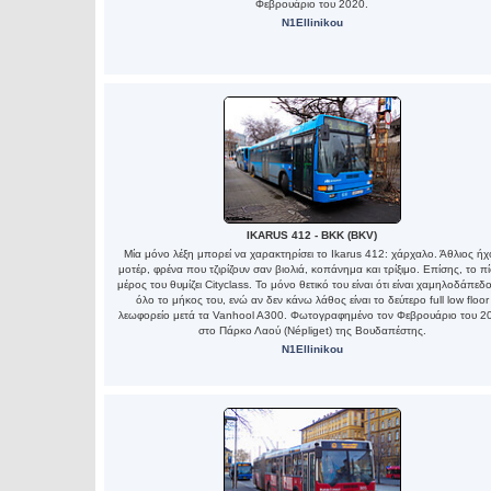
Φεβρουάριο του 2020.
N1Ellinikou
IKARUS 412 - BKK (BKV)
Μία μόνο λέξη μπορεί να χαρακτηρίσει το Ikarus 412: χάρχαλο. Άθλιος ήχ
μοτέρ, φρένα που τζιρίζουν σαν βιολιά, κοπάνημα και τρίξιμο. Επίσης, το π
μέρος του θυμίζει Cityclass. Το μόνο θετικό του είναι ότι είναι χαμηλοδάπεδ
όλο το μήκος του, ενώ αν δεν κάνω λάθος είναι το δεύτερο full low floor
λεωφορείο μετά τα Vanhool A300. Φωτογραφημένο τον Φεβρουάριο του 2
στο Πάρκο Λαού (Népliget) της Βουδαπέστης.
N1Ellinikou