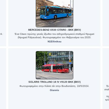
MERCEDES-BENZ O530 CITARO - BKK (BKV)
24.
Ένα Citaro πρώτης γενιάς έξωθεν του σιδηροδρομικού σταθμού Nyugati
(Nyugati Pályaudvar). Φωτογραφημένο τον Φεβρουάριο του 2020.
N1Ellinikou
SOLARIS TROLLINO 18 IV #9120 BKK (BKV)
Φωτογραφημένο στην Kálvin tér στην Βουδαπέστη. 18/5/2024.
Έν
στα
Giannis
πρ
τρό