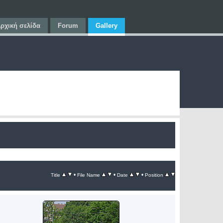
ρχική σελίδα
Forum
Gallery
•
•
•
Title
File Name
Date
Position