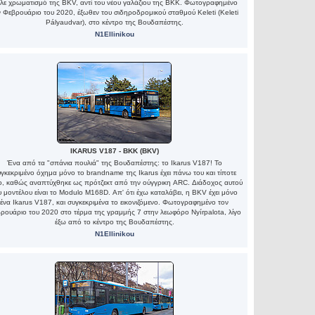
λε χρωματισμό της BKV, αντί του νέου γαλάζιου της ΒΚΚ. Φωτογραφημένο
ν Φεβρουάριο του 2020, έξωθεν του σιδηροδρομικού σταθμού Keleti (Keleti
Pályaudvar), στο κέντρο της Βουδαπέστης.
N1Ellinikou
IKARUS V187 - BKK (BKV)
Ένα από τα "σπάνια πουλιά" της Βουδαπέστης: το Ikarus V187! Το
γκεκριμένο όχημα μόνο το brandname της Ikarus έχει πάνω του και τίποτε
ο, καθώς αναπτύχθηκε ως πρότζεκτ από την ούγγρικη ARC. Διάδοχος αυτού
υ μοντέλου είναι το Modulo M168D. Απ' ότι έχω καταλάβει, η BKV έχει μόνο
ένα Ikarus V187, και συγκεκριμένα το εικονιζόμενο. Φωτογραφημένο τον
ρουάριο του 2020 στο τέρμα της γραμμής 7 στην λεωφόρο Nyírpalota, λίγο
έξω από το κέντρο της Βουδαπέστης.
N1Ellinikou