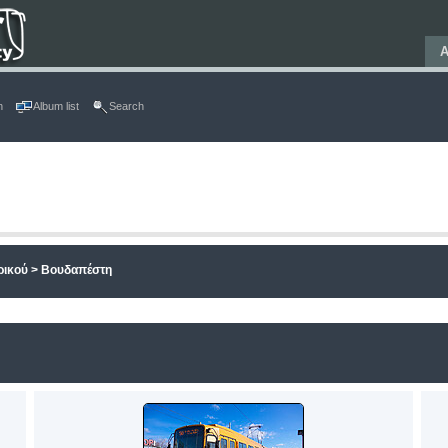
Α
n
Album list
Search
ρικού
>
Βουδαπέστη