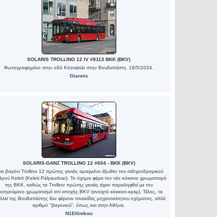
SOLARIS TROLLINO 12 IV #8113 BKK (BKV)
Φωτογραφημένο στην οδό Közraktár στην Βουδαπέστη. 18/5/2024.
Giannis
SOLARIS-GANZ TROLLINO 12 #604 - BKK (BKV)
α βαγόνι Trollino 12 πρώτης γενιάς αραγμένο έξωθεν του σιδηροδρομικού
θμού Keleti (Keleti Pályaudvar). Το όχημα φέρει τον νέο κόκκινο χρωματισμό
της ΒΚΚ, καθώς τα Trollino πρώτης γενιάς είχαν παραληφθεί με τον
οηγούμενο χρωματισμό επί εποχής BKV (ανοιχτό κόκκινο-κρεμ). Τέλος, τα
λλεϊ της Βουδαπέστης δεν φέρουν πινακίδες μηχανοκίνητου οχήματος, αλλά
αριθμό "βαγονιού", όπως και στην Αθήνα.
N1Ellinikou