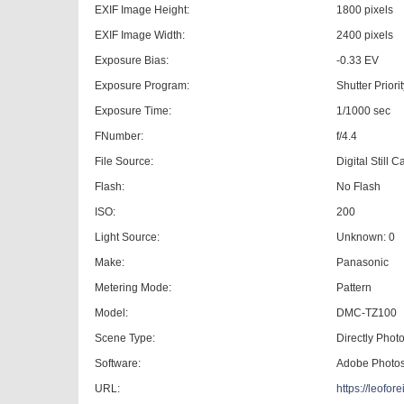
EXIF Image Height:
1800 pixels
EXIF Image Width:
2400 pixels
Exposure Bias:
-0.33 EV
Exposure Program:
Shutter Priori
Exposure Time:
1/1000 sec
FNumber:
f/4.4
File Source:
Digital Still 
Flash:
No Flash
ISO:
200
Light Source:
Unknown: 0
Make:
Panasonic
Metering Mode:
Pattern
Model:
DMC-TZ100
Scene Type:
Directly Pho
Software:
Adobe Photo
URL:
https://leofo