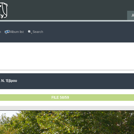
Α
n
Album list
Search
 Ν. Έβρου
FILE 58/59