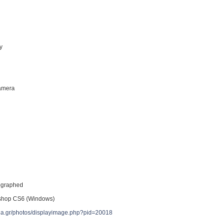
ty
Camera
tographed
shop CS6 (Windows)
reia.gr/photos/displayimage.php?pid=20018