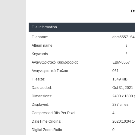
Στ
File information
Filename:
ebm5557_S41
Album name:
Giannis
/
ΚΤΕ
Keywords:
SETRA
/
S41
Αναγνωριστικό Κυκλοφορίας:
ΕΒΜ-5557
Αναγνωριστικό Στόλου:
061
Filesize:
1349 KiB
Date added:
Oct 31, 2021
Dimensions:
2400 x 1800 p
Displayed:
287 times
Compressed Bits Per Pixel:
4
DateTime Original:
2020:10:04 1
Digital Zoom Ratio:
0