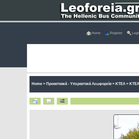
Home
Register
Logi
Home
>
Προαστιακά - Υπεραστικά Λεωφορεία
>
ΚΤΕΛ
>
ΚΤΕΛ