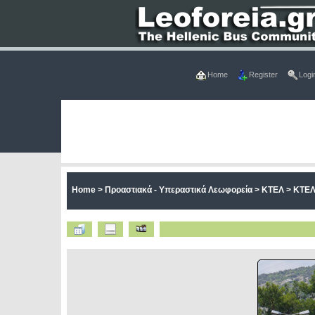
Home
Register
Logi
Home
>
Προαστιακά - Υπεραστικά Λεωφορεία
>
ΚΤΕΛ
>
ΚΤΕΛ