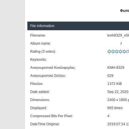
Φωτο
File information
Filename:
kmh8329_o58
Album name:
Giannis
/
ΚΤΕ
Rating (3 votes):
(
Keywords:
MERCEDES-
Αναγνωριστικό Κυκλοφορίας:
ΚΜΗ-8329
Αναγνωριστικό Στόλου:
029
Filesize:
1372 KiB
Date added:
Sep 22, 2020
Dimensions:
2400 x 1800 p
Displayed:
665 times
Compressed Bits Per Pixel:
4
DateTime Original:
2018:07:14 1