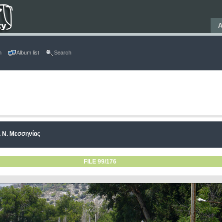
Α
n
Album list
Search
 Ν. Μεσσηνίας
FILE 99/176