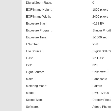
Digital Zoom Ratio:
0
EXIF Image Height:
1800 pixels
EXIF Image Width:
2400 pixels
Exposure Bias:
-0.33 EV
Exposure Program:
Shutter Priori
Exposure Time:
1/1600 sec
FNumber:
f/5.8
File Source:
Digital Still 
Flash:
No Flash
ISO:
320
Light Source:
Unknown: 0
Make:
Panasonic
Metering Mode:
Pattern
Model:
DMC-TZ100
Scene Type:
Directly Pho
Software:
Adobe Photo