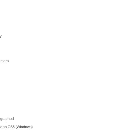
ty
Camera
tographed
shop CS6 (Windows)