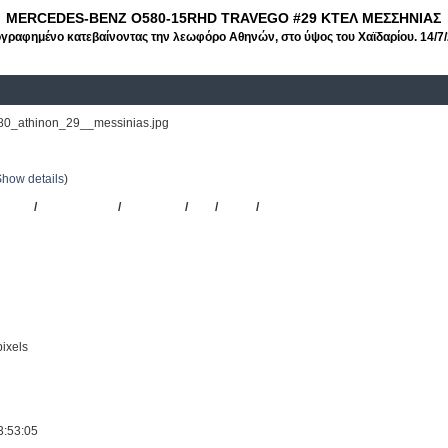
MERCEDES-BENZ O580-15RHD TRAVEGO #29 ΚΤΕΛ ΜΕΣΣΗΝΙΑΣ
γραφημένο κατεβαίνοντας την λεωφόρο Αθηνών, στο ύψος του Χαϊδαρίου. 14/7/
0_athinon_29__messinias.jpg
Λ Ν. Μεσσηνίας
Show details
)
BENZ
/
O580-15RHD
/
TRAVEGO
/
#29
/
ΚΤΕΛ
/
ΜΕΣΣΗΝΙΑΣ
ixels
3:53:05