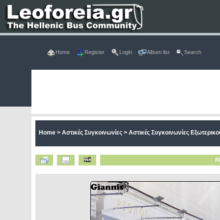
Home
Register
Login
Album list
Search
Home
>
Αστικές Συγκοινωνίες
>
Αστικές Συγκοινωνίες Εξωτερικο
F