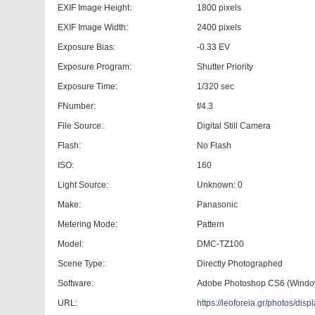
EXIF Image Height:
1800 pixels
EXIF Image Width:
2400 pixels
Exposure Bias:
-0.33 EV
Exposure Program:
Shutter Priority
Exposure Time:
1/320 sec
FNumber:
f/4.3
File Source:
Digital Still Camera
Flash:
No Flash
ISO:
160
Light Source:
Unknown: 0
Make:
Panasonic
Metering Mode:
Pattern
Model:
DMC-TZ100
Scene Type:
Directly Photographed
Software:
Adobe Photoshop CS6 (Windo
URL:
https://leoforeia.gr/photos/d