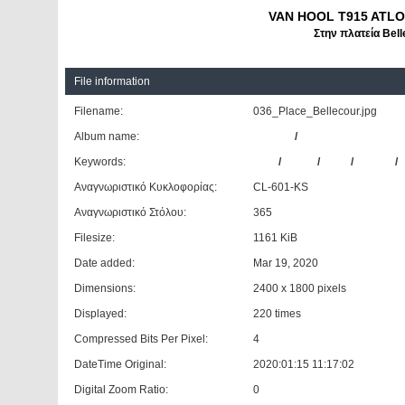
VAN HOOL T915 ATL
Στην πλατεία Bell
File information
Filename:
036_Place_Bellecour.jpg
Album name:
Giannis
/
Λυών
Keywords:
VAN
/
HOOL
/
T915
/
ATLON
/
Αναγνωριστικό Κυκλοφορίας:
CL-601-KS
Αναγνωριστικό Στόλου:
365
Filesize:
1161 KiB
Date added:
Mar 19, 2020
Dimensions:
2400 x 1800 pixels
Displayed:
220 times
Compressed Bits Per Pixel:
4
DateTime Original:
2020:01:15 11:17:02
Digital Zoom Ratio:
0