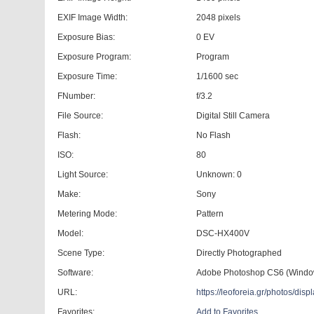
EXIF Image Width:
2048 pixels
Exposure Bias:
0 EV
Exposure Program:
Program
Exposure Time:
1/1600 sec
FNumber:
f/3.2
File Source:
Digital Still Camera
Flash:
No Flash
ISO:
80
Light Source:
Unknown: 0
Make:
Sony
Metering Mode:
Pattern
Model:
DSC-HX400V
Scene Type:
Directly Photographed
Software:
Adobe Photoshop CS6 (Windo
URL:
https://leoforeia.gr/photos/d
Favorites:
Add to Favorites