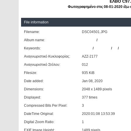
ΕΛΒΟ C97.
Φωτογραφημένο στις 08-01-2020 έξω α
File information
Filename:
DSC04501.JPG
Album name:
patrinos
/
Αστικό ΚΤΕΛ Αιγίο
Keywords:
ΕΛΒΟ
/
C97.4007
/
12
/
ΚΤΕΑ
Αναγνωριστικό Κυκλοφορίας:
ΑΖΖ-2177
Αναγνωριστικό Στόλου:
012
Filesize:
935 KiB
Date added:
Jan 08, 2020
Dimensions:
2048 x 1489 pixels
Displayed:
377 times
Compressed Bits Per Pixel:
3
DateTime Original:
2020:01:08 13:53:39
Digital Zoom Ratio:
1
EXIF Image Height:
1489 pixels