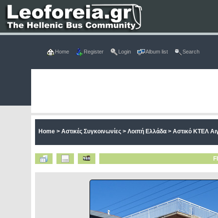
Home
Register
Login
Album list
Search
Home
>
Αστικές Συγκοινωνίες
>
Λοιπή Ελλάδα
>
Αστικό ΚΤΕΛ Αι
F