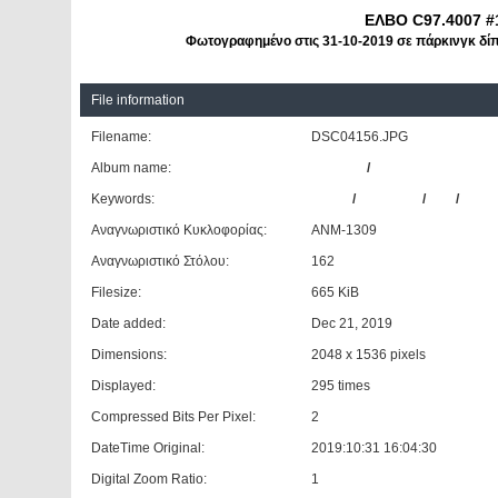
ΕΛΒΟ C97.4007 #
Φωτογραφημένο στις 31-10-2019 σε πάρκινγκ δί
File information
Filename:
DSC04156.JPG
Album name:
patrinos
/
ΚΤΕΛ Ηρακλείου-Λα
Keywords:
ΕΛΒΟ
/
C97.4007
/
162
/
ΚΤΕΛ
Αναγνωριστικό Κυκλοφορίας:
ΑΝΜ-1309
Αναγνωριστικό Στόλου:
162
Filesize:
665 KiB
Date added:
Dec 21, 2019
Dimensions:
2048 x 1536 pixels
Displayed:
295 times
Compressed Bits Per Pixel:
2
DateTime Original:
2019:10:31 16:04:30
Digital Zoom Ratio:
1