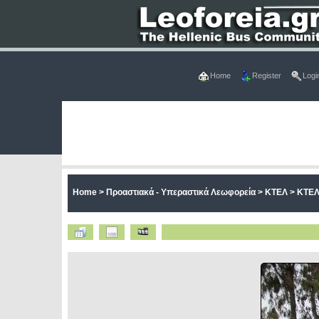
Home
Register
Logi
Home
>
Προαστιακά - Υπεραστικά Λεωφορεία
>
ΚΤΕΛ
>
ΚΤΕΛ