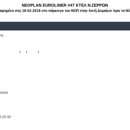
NEOPLAN EUROLINER #47 ΚΤΕΛ Ν.ΣΕΡΡΩΝ
φημένο στις 18-02-2018 στο πάρκινγκ του ΝΟΠ στην Ακτή Δυμαίων πριν το Νέο
PG
ΕΛ Ν. Σερρών
EUROLINER
/
47
/
ΚΤΕΛ
/
Ν.ΣΕΡΡΩΝ
ixels
8:20:40