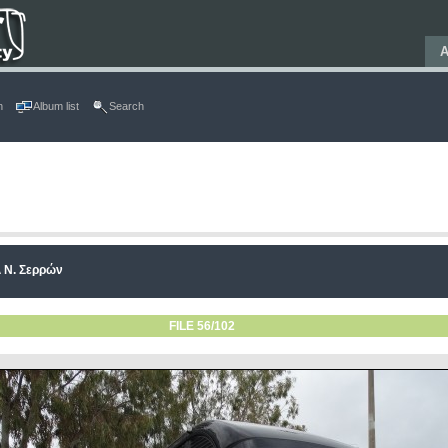
Α
n
Album list
Search
 Ν. Σερρών
FILE 56/102