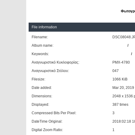
Φωτογρα
File information
Filename:
DSC08048.J
Album name:
patrinos
/
ΚΤ
Keywords:
NEOPLAN
/
Αναγνωριστικό Κυκλοφορίας:
ΡΜΧ-4780
Αναγνωριστικό Στόλου:
047
Filesize:
1066 KiB
Date added:
Mar 20, 2019
Dimensions:
2048 x 1536 p
Displayed:
387 times
Compressed Bits Per Pixel:
3
DateTime Original:
2018:02:18 1
Digital Zoom Ratio:
1