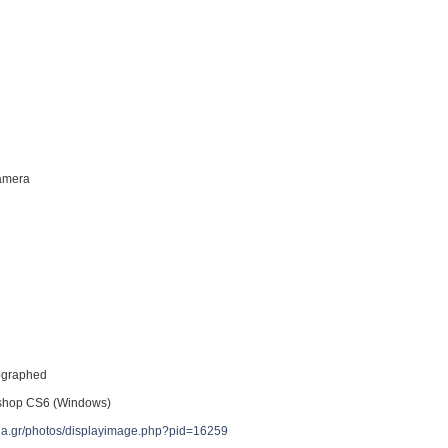
Camera
tographed
shop CS6 (Windows)
reia.gr/photos/displayimage.php?pid=16259