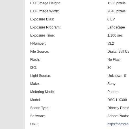
EXIF Image Height:
1536 pixels
EXIF Image Width:
2048 pixels
Exposure Bias:
0 EV
Exposure Program:
Landscape
Exposure Time:
1/100 sec
FNumber:
f/3.2
File Source:
Digital Still 
Flash:
No Flash
ISO:
80
Light Source:
Unknown: 0
Make:
Sony
Metering Mode:
Pattern
Model:
DSC-HX300
Scene Type:
Directly Pho
Software:
Adobe Photo
URL:
https://leofo