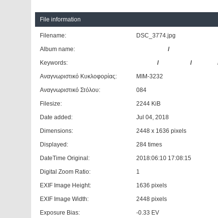
File information
Filename:
DSC_3774.jpg
Album name:
dimangelid
/
ΚΤΕΛ Ν. Φθιώτιδ
Keywords:
IRIZAR
/
CENTURY
/
SCANIA
Αναγνωριστικό Κυκλοφορίας:
MIM-3232
Αναγνωριστικό Στόλου:
084
Filesize:
2244 KiB
Date added:
Jul 04, 2018
Dimensions:
2448 x 1636 pixels
Displayed:
284 times
DateTime Original:
2018:06:10 17:08:15
Digital Zoom Ratio:
1
EXIF Image Height:
1636 pixels
EXIF Image Width:
2448 pixels
Exposure Bias:
-0.33 EV