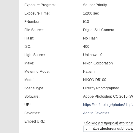
Exposure Program:
Shutter Priority
Exposure Time:
1/200 sec
FNumber:
f/13
File Source:
Digital Still Camera
Flash:
No Flash
ISO:
400
Light Source:
Unknown: 0
Make:
Nikon Corporation
Metering Mode:
Pattern
Model:
NIKON D5100
Scene Type:
Directly Photographed
Software:
Adobe Photoshop CC 2015 (W
URL:
https://leoforeia.gr/photos/d
Favorites:
Add to Favorites
Embed URL:
Κώδικας για προβολή στο foru