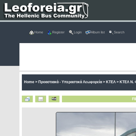
Home
Register
Login
Album list
Search
Home
>
Προαστιακά - Υπεραστικά Λεωφορεία
>
ΚΤΕΛ
>
ΚΤΕΛ Ν. 
FI