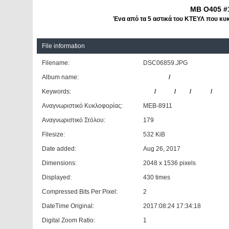
MB O405 #
Ένα από τα 5 αστικά του ΚΤΕΥΛ που κ
File information
Filename:
DSC06859.JPG
Album name:
patrinos
/
ΚΤΕΛ Ν. Αιτ/νίας
Keywords:
MB
/
O405
/
179
/
ΚΤΕΛ
/
Ν.ΑΙ
Αναγνωριστικό Κυκλοφορίας:
ΜΕΒ-8911
Αναγνωριστικό Στόλου:
179
Filesize:
532 KiB
Date added:
Aug 26, 2017
Dimensions:
2048 x 1536 pixels
Displayed:
430 times
Compressed Bits Per Pixel:
2
DateTime Original:
2017:08:24 17:34:18
Digital Zoom Ratio:
1