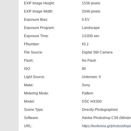
EXIF Image Height:
1536 pixels
EXIF Image Width:
2048 pixels
Exposure Bias:
0 EV
Exposure Program:
Landscape
Exposure Time:
1/1000 sec
FNumber:
f/3.2
File Source:
Digital Still Camera
Flash:
No Flash
ISO:
80
Light Source:
Unknown: 0
Make:
Sony
Metering Mode:
Pattern
Model:
DSC-HX300
Scene Type:
Directly Photographed
Software:
Adobe Photoshop CS6 (Windo
URL:
https://leoforeia.gr/photos/d