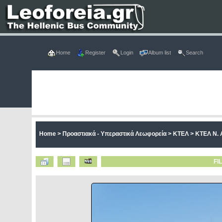
Home
Register
Login
Album list
Search
Home
>
Προαστιακά - Υπεραστικά Λεωφορεία
>
ΚΤΕΛ
>
ΚΤΕΛ Ν. Α
FI