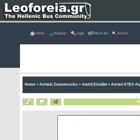
Home
Register
Login
Album list
Search
Home
>
Αστικές Συγκοινωνίες
>
Λοιπή Ελλάδα
>
Αστικό ΚΤΕΛ Αι
F