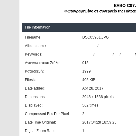
ΕΛΒΟ C97.
Φωτογραφημένο σε συνεργείο της Πάτρας σ
File information
Filename:
DSC05961.JPG
Album name:
patrinos
/
Αστικό ΚΤΕΛ Αιγίου
Keywords:
ΕΛΒΟ
/
C97.4007
/
13
/
ΚΤΕΑΛ
Αναγνωριστικό Στόλου:
013
Κατασκευή:
1999
Filesize:
403 KiB
Date added:
Apr 28, 2017
Dimensions:
2048 x 1536 pixels
Displayed:
562 times
Compressed Bits Per Pixel:
2
DateTime Original:
2017:04:28 18:59:23
Digital Zoom Ratio:
1