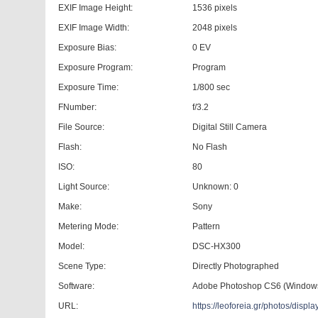
EXIF Image Height:
1536 pixels
EXIF Image Width:
2048 pixels
Exposure Bias:
0 EV
Exposure Program:
Program
Exposure Time:
1/800 sec
FNumber:
f/3.2
File Source:
Digital Still Camera
Flash:
No Flash
ISO:
80
Light Source:
Unknown: 0
Make:
Sony
Metering Mode:
Pattern
Model:
DSC-HX300
Scene Type:
Directly Photographed
Software:
Adobe Photoshop CS6 (Window
URL:
https://leoforeia.gr/photos/dis