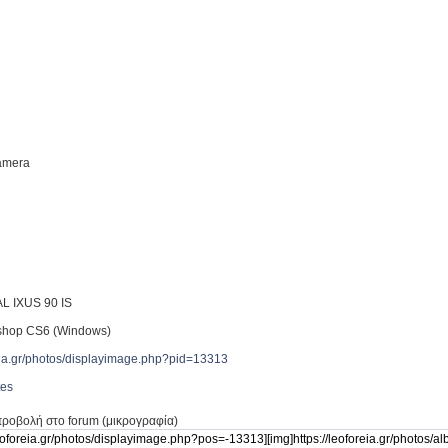
Camera
L IXUS 90 IS
shop CS6 (Windows)
reia.gr/photos/displayimage.php?pid=13313
tes
προβολή στο forum (μικρογραφία)