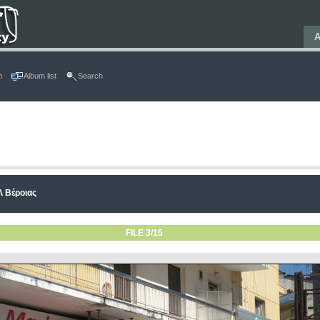
Α
n
Album list
Search
Λ Βέροιας
FILE 3/15