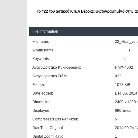
Το #22 του αστικού ΚΤΕΛ Βέροιας φωτογραφημένο στην α
File information
Filename:
22_kteal_ver
Album name:
Giannis
/
Αστ
Keywords:
MAN
/
EL202
Αναγνωριστικό Κυκλοφορίας:
ΗΜΧ-4002
Αναγνωριστικό Στόλου:
022
Filesize:
1078 KiB
Date added:
Dec 06, 2014
Dimensions:
2400 x 1800 p
Displayed:
696 times
Compressed Bits Per Pixel:
5
DateTime Original:
2014:09:24 1
Digital Zoom Ratio:
1