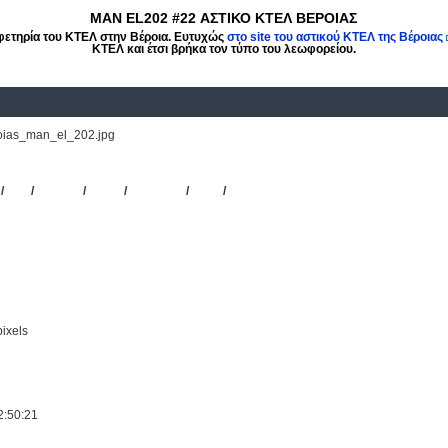
MAN EL202 #22 ΑΣΤΙΚΟ ΚΤΕΛ ΒΕΡΟΙΑΣ
φετηρία του ΚΤΕΛ στην Βέροια. Ευτυχώς
στο site του αστικού ΚΤΕΛ της Βέροιας
ΚΤΕΛ και έτσι βρήκα τον τύπο του λεωφορείου.
oias_man_el_202.jpg
ικό ΚΤΕΛ Βέροιας
/
#22
/
ΑΣΤΙΚΟ
/
ΚΤΕΛ
/
ΒΕΡΟΙΑΣ
/
ΜΑΝ
/
Βέροια
ixels
2:50:21