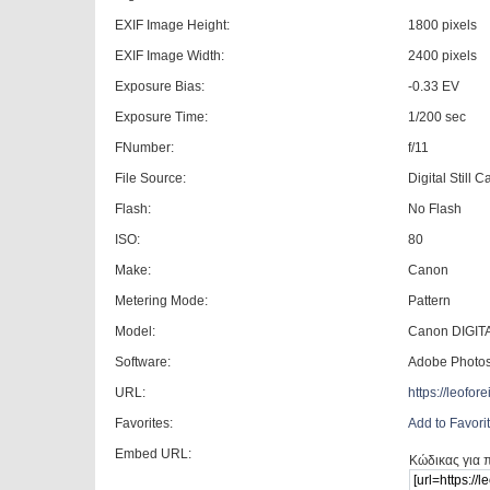
EXIF Image Height:
1800 pixels
EXIF Image Width:
2400 pixels
Exposure Bias:
-0.33 EV
Exposure Time:
1/200 sec
FNumber:
f/11
File Source:
Digital Still 
Flash:
No Flash
ISO:
80
Make:
Canon
Metering Mode:
Pattern
Model:
Canon DIGITA
Software:
Adobe Photo
URL:
https://leofo
Favorites:
Add to Favori
Embed URL:
Κώδικας για 