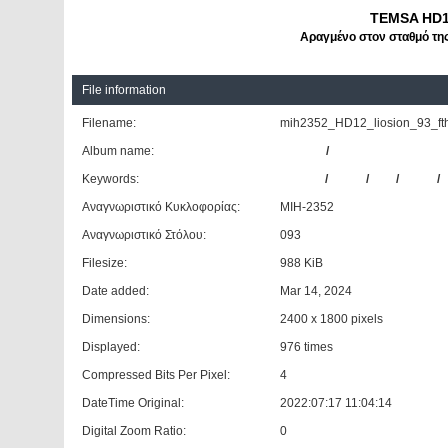
TEMSA HD1
Αραγμένο στον σταθμό τη
File information
Filename:
mih2352_HD12_liosion_93_fthi
Album name:
Giannis
/
ΚΤΕΛ Ν. Φθιώτιδας
Keywords:
TEMSA
/
HD12
/
#93
/
ΚΤΕΛ
/
Αναγνωριστικό Κυκλοφορίας:
ΜΙΗ-2352
Αναγνωριστικό Στόλου:
093
Filesize:
988 KiB
Date added:
Mar 14, 2024
Dimensions:
2400 x 1800 pixels
Displayed:
976 times
Compressed Bits Per Pixel:
4
DateTime Original:
2022:07:17 11:04:14
Digital Zoom Ratio:
0