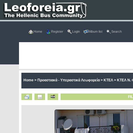
Home
Register
Login
Album list
Search
Home
>
Προαστιακά - Υπεραστικά Λεωφορεία
>
ΚΤΕΛ
>
ΚΤΕΛ Ν. 
FI