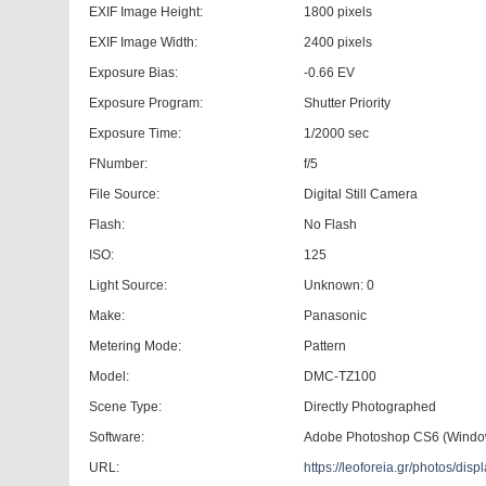
EXIF Image Height:
1800 pixels
EXIF Image Width:
2400 pixels
Exposure Bias:
-0.66 EV
Exposure Program:
Shutter Priority
Exposure Time:
1/2000 sec
FNumber:
f/5
File Source:
Digital Still Camera
Flash:
No Flash
ISO:
125
Light Source:
Unknown: 0
Make:
Panasonic
Metering Mode:
Pattern
Model:
DMC-TZ100
Scene Type:
Directly Photographed
Software:
Adobe Photoshop CS6 (Windo
URL:
https://leoforeia.gr/photos/d