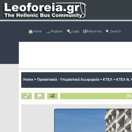
Home
Register
Login
Album list
Search
Home
>
Προαστιακά - Υπεραστικά Λεωφορεία
>
ΚΤΕΛ
>
ΚΤΕΛ Ν. 
FI