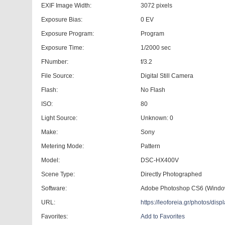
EXIF Image Width:
3072 pixels
Exposure Bias:
0 EV
Exposure Program:
Program
Exposure Time:
1/2000 sec
FNumber:
f/3.2
File Source:
Digital Still Camera
Flash:
No Flash
ISO:
80
Light Source:
Unknown: 0
Make:
Sony
Metering Mode:
Pattern
Model:
DSC-HX400V
Scene Type:
Directly Photographed
Software:
Adobe Photoshop CS6 (Windo
URL:
https://leoforeia.gr/photos/d
Favorites:
Add to Favorites