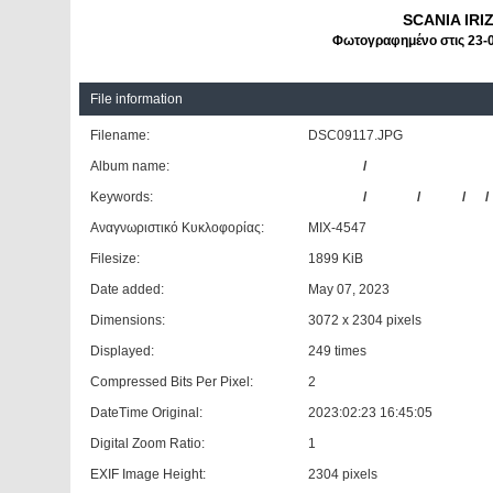
SCANIA IRI
Φωτογραφημένο στις 23-
File information
Filename:
DSC09117.JPG
Album name:
patrinos
/
ΚΤΕΛ Ν. Φθιώτιδας
Keywords:
SCANIA
/
IRIZAR
/
ΚΤΕΛ
/
Ν.
/
Αναγνωριστικό Κυκλοφορίας:
ΜΙΧ-4547
Filesize:
1899 KiB
Date added:
May 07, 2023
Dimensions:
3072 x 2304 pixels
Displayed:
249 times
Compressed Bits Per Pixel:
2
DateTime Original:
2023:02:23 16:45:05
Digital Zoom Ratio:
1
EXIF Image Height:
2304 pixels