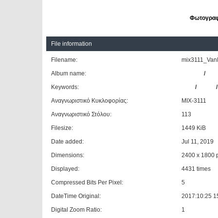
Φωτογραφη
File information
Filename:
mix3111_VanH
Album name:
Giannis
/
ΚΤΕ
Keywords:
VAN
/
HOOL
Αναγνωριστικό Κυκλοφορίας:
ΜΙΧ-3111
Αναγνωριστικό Στόλου:
113
Filesize:
1449 KiB
Date added:
Jul 11, 2019
Dimensions:
2400 x 1800 p
Displayed:
4431 times
Compressed Bits Per Pixel:
5
DateTime Original:
2017:10:25 1
Digital Zoom Ratio:
1