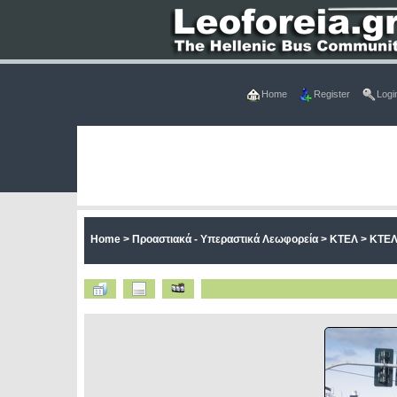
Home
Register
Logi
Home
>
Προαστιακά - Υπεραστικά Λεωφορεία
>
ΚΤΕΛ
>
ΚΤΕΛ