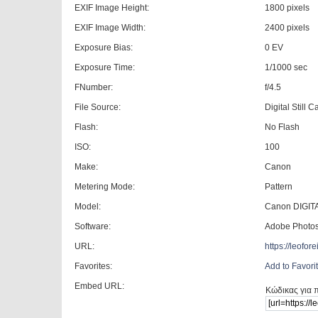
EXIF Image Height:
1800 pixels
EXIF Image Width:
2400 pixels
Exposure Bias:
0 EV
Exposure Time:
1/1000 sec
FNumber:
f/4.5
File Source:
Digital Still 
Flash:
No Flash
ISO:
100
Make:
Canon
Metering Mode:
Pattern
Model:
Canon DIGITA
Software:
Adobe Photo
URL:
https://leofo
Favorites:
Add to Favori
Embed URL:
Κώδικας για 