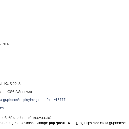
Camera
L IXUS 90 IS
shop CS6 (Windows)
reia.gr/photos/displayimage.php?pid=16777
tes
προβολή στο forum (μικρογραφία)