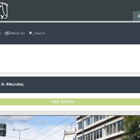
Α
n
Album list
Search
 Ν. Φθιώτιδας
FILE 150/173