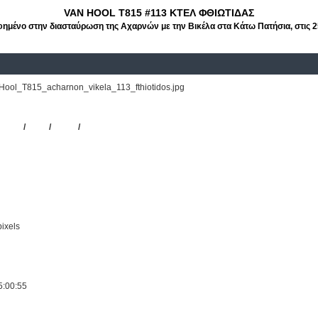
VAN HOOL T815 #113 ΚΤΕΛ ΦΘΙΩΤΙΔΑΣ
μένο στην διασταύρωση της Αχαρνών με την Βικέλα στα Κάτω Πατήσια, στις 2
ool_T815_acharnon_vikela_113_fthiotidos.jpg
Λ Ν. Φθιώτιδας
/
T815
/
#113
/
ΚΤΕΛ
/
ΦΘΙΩΤΙΔΑΣ
ixels
5:00:55