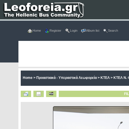
Home
Register
Login
Album list
Search
Home
>
Προαστιακά - Υπεραστικά Λεωφορεία
>
ΚΤΕΛ
>
ΚΤΕΛ Ν. 
FI