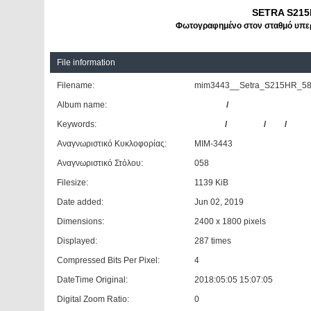
SETRA S215
Φωτογραφημένο στον σταθμό υπερα
File information
Filename:
mim3443__Setra_S215HR_58_f
Album name:
Giannis
/
ΚΤΕΛ Ν. Φθιώτιδας
Keywords:
SETRA
/
S215HR
/
#58
/
ΚΤΕΛ
Αναγνωριστικό Κυκλοφορίας:
ΜΙΜ-3443
Αναγνωριστικό Στόλου:
058
Filesize:
1139 KiB
Date added:
Jun 02, 2019
Dimensions:
2400 x 1800 pixels
Displayed:
287 times
Compressed Bits Per Pixel:
4
DateTime Original:
2018:05:05 15:07:05
Digital Zoom Ratio:
0