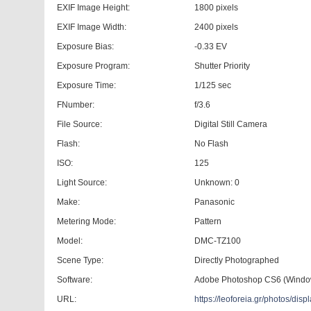
EXIF Image Height:
1800 pixels
EXIF Image Width:
2400 pixels
Exposure Bias:
-0.33 EV
Exposure Program:
Shutter Priority
Exposure Time:
1/125 sec
FNumber:
f/3.6
File Source:
Digital Still Camera
Flash:
No Flash
ISO:
125
Light Source:
Unknown: 0
Make:
Panasonic
Metering Mode:
Pattern
Model:
DMC-TZ100
Scene Type:
Directly Photographed
Software:
Adobe Photoshop CS6 (Windo
URL:
https://leoforeia.gr/photos/d