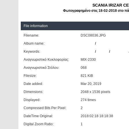
SCANIA IRIZAR C
Φωτογραφημένο στις 18-02-2018 στο πάρ
File information
Filename:
DSC08036.JPG
Album name:
patrinos
/
ΚΤΕΛ Ν. Φθιώτιδας
Keywords:
SCANIA
/
IRIZAR
/
CENTURY
Αναγνωριστικό Κυκλοφορίας:
ΜΙΧ-2330
Αναγνωριστικό Στόλου:
068
Filesize:
821 KiB
Date added:
Mar 20, 2019
Dimensions:
2048 x 1536 pixels
Displayed:
274 times
Compressed Bits Per Pixel:
2
DateTime Original:
2018:02:18 18:18:38
Digital Zoom Ratio:
1