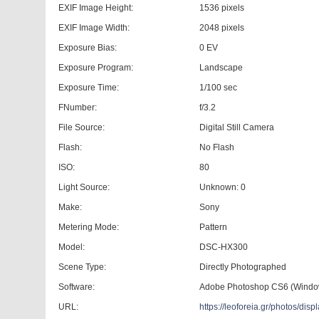
EXIF Image Height:
1536 pixels
EXIF Image Width:
2048 pixels
Exposure Bias:
0 EV
Exposure Program:
Landscape
Exposure Time:
1/100 sec
FNumber:
f/3.2
File Source:
Digital Still Camera
Flash:
No Flash
ISO:
80
Light Source:
Unknown: 0
Make:
Sony
Metering Mode:
Pattern
Model:
DSC-HX300
Scene Type:
Directly Photographed
Software:
Adobe Photoshop CS6 (Windo
URL:
https://leoforeia.gr/photos/d