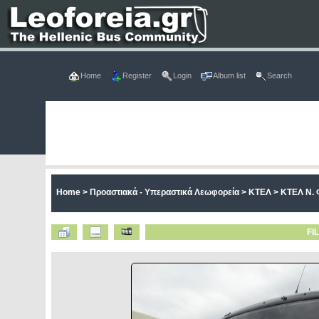
Home
Register
Login
Album list
Search
Home
>
Προαστιακά - Υπεραστικά Λεωφορεία
>
ΚΤΕΛ
>
ΚΤΕΛ Ν. 
FI