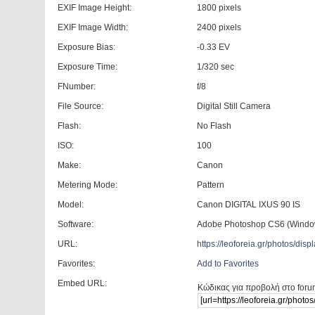
EXIF Image Height:
1800 pixels
EXIF Image Width:
2400 pixels
Exposure Bias:
-0.33 EV
Exposure Time:
1/320 sec
FNumber:
f/8
File Source:
Digital Still Camera
Flash:
No Flash
ISO:
100
Make:
Canon
Metering Mode:
Pattern
Model:
Canon DIGITAL IXUS 90 IS
Software:
Adobe Photoshop CS6 (Windo
URL:
https://leoforeia.gr/photos/d
Favorites:
Add to Favorites
Embed URL:
Κώδικας για προβολή στο foru