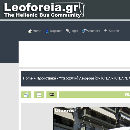
Home
Register
Login
Album list
Search
Home
>
Προαστιακά - Υπεραστικά Λεωφορεία
>
ΚΤΕΛ
>
ΚΤΕΛ Ν. 
FI