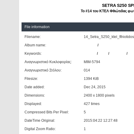
SETRA S250 SP
Το #14 του ΚΤΕΛ Φθιώτιδας φω
File information
Filename:
14_Setra_S250_ktel_fthiotidos
Album name:
Giannis
/
ΚΤΕΛ Ν. Φθιώτιδας
Keywords:
SETRA
/
S250
/
SPECIAL
/
#1
Αναγνωριστικό Κυκλοφορίας:
ΜΙΜ-5794
Αναγνωριστικό Στόλου:
014
Filesize:
1394 KiB
Date added:
Dec 24, 2015
Dimensions:
2400 x 1800 pixels
Displayed:
427 times
Compressed Bits Per Pixel:
5
DateTime Original:
2015:04:22 12:27:48
Digital Zoom Ratio:
1