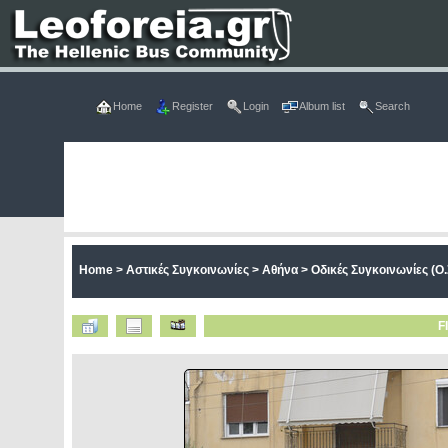
Home
Register
Login
Album list
Search
Home
>
Αστικές Συγκοινωνίες
>
Αθήνα
>
Οδικές Συγκοινωνίες (Ο.
F