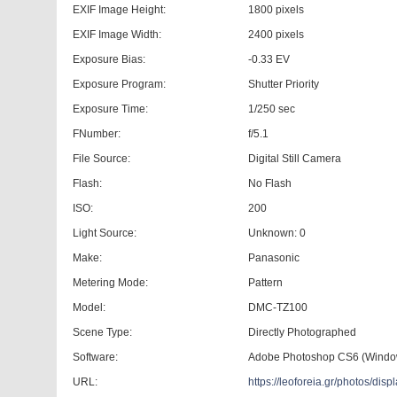
EXIF Image Height:
1800 pixels
EXIF Image Width:
2400 pixels
Exposure Bias:
-0.33 EV
Exposure Program:
Shutter Priority
Exposure Time:
1/250 sec
FNumber:
f/5.1
File Source:
Digital Still Camera
Flash:
No Flash
ISO:
200
Light Source:
Unknown: 0
Make:
Panasonic
Metering Mode:
Pattern
Model:
DMC-TZ100
Scene Type:
Directly Photographed
Software:
Adobe Photoshop CS6 (Windo
URL:
https://leoforeia.gr/photos/d