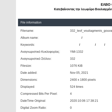
ΕΛΒΟ 
Κατεβαίνοντας την λεωφόρο Βουλιαγμένη
File information
Filename:
332_leof_vouliagmenis_gouva
Album name:
Giannis
/
ΕΛΒΟ C97.4007
Keywords:
ΕΛΒΟ
/
C97.4007
/
#332
/
ΟΣΥ
Αναγνωριστικό Κυκλοφορίας:
ΥΜΙ-1332
Αναγνωριστικό Στόλου:
332
Filesize:
1076 KiB
Date added:
Nov 05, 2021
Dimensions:
2400 x 1800 pixels
Displayed:
524 times
Compressed Bits Per Pixel:
4
DateTime Original:
2020:10:06 17:38:21
Digital Zoom Ratio:
0