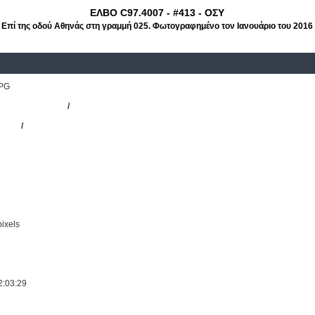
EΛΒΟ C97.4007 - #413 - ΟΣΥ
Επί της οδού Αθηνάς στη γραμμή 025. Φωτογραφημένο τον Ιανουάριο του 2016
PG
 - Agia Paraskevi
/
ΕΛΒΟ C97.4007
PLAN
/
N4007
ixels
2:03:29