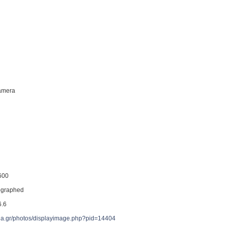
Camera
600
tographed
6.6
reia.gr/photos/displayimage.php?pid=14404