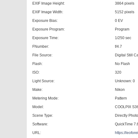
EXIF Image Height:
3864 pixels
EXIF Image Width:
5152 pixels
Exposure Bias:
0 EV
Exposure Program:
Program
Exposure Time:
1/250 sec
FNumber:
f/4.7
File Source:
Digital Still 
Flash:
No Flash
ISO:
320
Light Source:
Unknown: 0
Make:
Nikon
Metering Mode:
Pattern
Model:
COOLPIX S3
Scene Type:
Directly Pho
Software:
QuickTime 7.
URL:
https://leofo