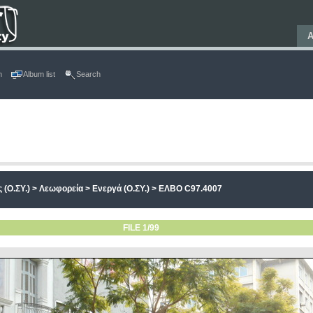
Α
n
Album list
Search
 (Ο.ΣΥ.)
>
Λεωφορεία
>
Ενεργά (Ο.ΣΥ.)
>
ΕΛΒΟ C97.4007
FILE 1/99