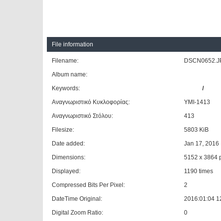
File information
Filename:
DSCN0652.J
Album name:
420 Peiraias
Keywords:
ΕΛΒΟ
/
NEO
Αναγνωριστικό Κυκλοφορίας:
ΥΜΙ-1413
Αναγνωριστικό Στόλου:
413
Filesize:
5803 KiB
Date added:
Jan 17, 2016
Dimensions:
5152 x 3864 p
Displayed:
1190 times
Compressed Bits Per Pixel:
2
DateTime Original:
2016:01:04 1
Digital Zoom Ratio:
0