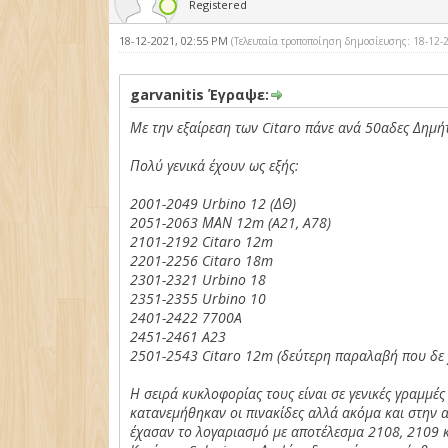
Registered
18-12-2021, 02:55 PM
(Τελευταία τροποποίηση δημοσίευσης: 18-12
garvanitis Έγραψε:
Με την εξαίρεση των Citaro πάνε ανά 50αδες Δημήτ
Πολύ γενικά έχουν ως εξής:
2001-2049 Urbino 12 (ΔΘ)
2051-2063 ΜΑΝ 12m (A21, A78)
2101-2192 Citaro 12m
2201-2256 Citaro 18m
2301-2321 Urbino 18
2351-2355 Urbino 10
2401-2422 7700A
2451-2461 A23
2501-2543 Citaro 12m (δεύτερη παραλαβή που δε
Η σειρά κυκλοφορίας τους είναι σε γενικές γραμμές
κατανεμήθηκαν οι πινακίδες αλλά ακόμα και στην α
έχασαν το λογαριασμό με αποτέλεσμα 2108, 2109 