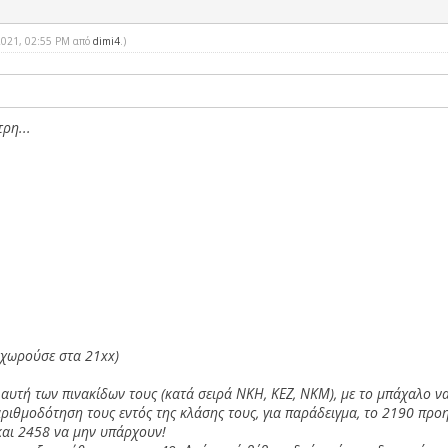
-2021, 02:55 PM από
dimi4
.
)
ρη...
 χωρούσε στα 21xx)
 αυτή των πινακίδων τους (κατά σειρά ΝΚΗ, ΚΕΖ, ΝΚΜ), με το μπάχαλο να
ριθμοδότηση τους εντός της κλάσης τους, για παράδειγμα, το 2190 προη
και 2458 να μην υπάρχουν!