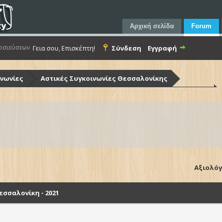
Αρχική σελίδα
Forum
οσιεύσεων
Γεια σου, Επισκέπτη!
Σύνδεση
Εγγραφή
ινωνίες
Αστικές Συγκοινωνίες Θεσσαλονίκης
ίκης (Ο.Α.Σ.Θ.)
Λεωφορεία Ο.Α.Σ.Θ. - Στόλος & Υποδομές
Θεσσαλονίκη - 2021
Αξιολόγ
σσαλονίκη - 2021