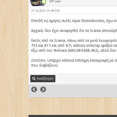
VIP User
17-12-2021, 01:49 PM
Επειδή τις ημέρες αυτές είμαι Θεσσαλονίκη, έχω κ
Αρχικά, δεν έχει αναφερθεί ότι τα Scania αποσύρθ
Εκτός από τα Scania, πάνω από τα μισά λεωφορε
753 και 817 και από B7L κάποια στάνταρ αμάξια 
έξω από τον Φοίνικα (680,684,688,462), αλλά δεν έ
Ωστόσο, υπάρχει κάποια επίσημη καταγραφή με αν
που διαβάζουν;
Αναζήτηση