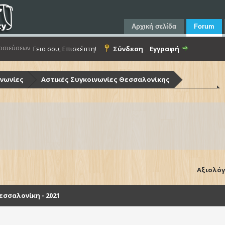
Αρχική σελίδα
Forum
οσιεύσεων
Γεια σου, Επισκέπτη!
Σύνδεση
Εγγραφή
ινωνίες
Αστικές Συγκοινωνίες Θεσσαλονίκης
ίκης (Ο.Α.Σ.Θ.)
Λεωφορεία Ο.Α.Σ.Θ. - Στόλος & Υποδομές
Θεσσαλονίκη - 2021
Αξιολόγ
σσαλονίκη - 2021