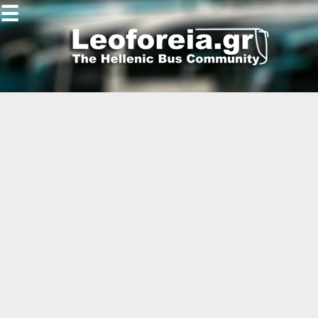
☰
Gallery
Open
Gallery
-
-
-
-
-
-
-
-