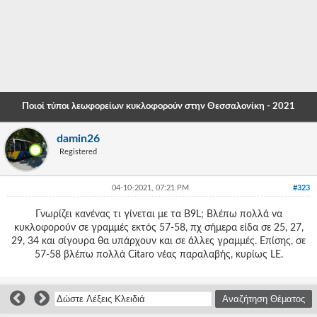
-
-
-
-
Ποιοί τύποι λεωφορείων κυκλοφορούν στην Θεσσαλονίκη - 2021
-
damin26
-
Registered
-
04-10-2021, 07:21 PM
#323
-
Γνωρίζει κανένας τι γίνεται με τα B9L; Βλέπω πολλά να
-
κυκλοφορούν σε γραμμές εκτός 57-58, πχ σήμερα είδα σε 25, 27,
29, 34 και σίγουρα θα υπάρχουν και σε άλλες γραμμές. Επίσης, σε
-
57-58 βλέπω πολλά Citaro νέας παραλαβής, κυρίως LE.
-
-