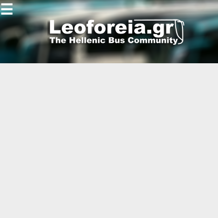
☰
Gallery
Open
Gallery
-
-
-
-
-
-
-
-