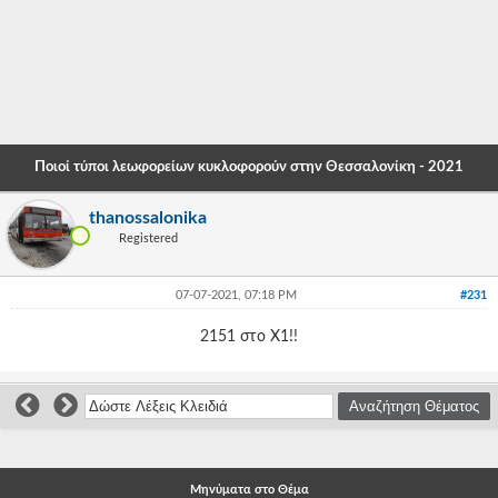
-
-
-
-
Ποιοί τύποι λεωφορείων κυκλοφορούν στην Θεσσαλονίκη - 2021
-
thanossalonika
-
Registered
-
07-07-2021, 07:18 PM
#231
-
2151 στο Χ1!!
-
-
-
-
Μηνύματα στο Θέμα