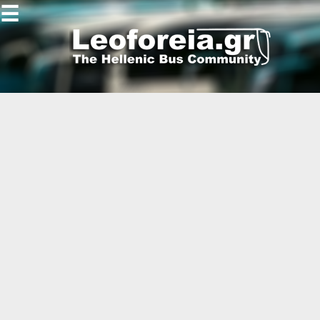
☰
Gallery
Open
Gallery
-
-
-
-
-
-
-
-