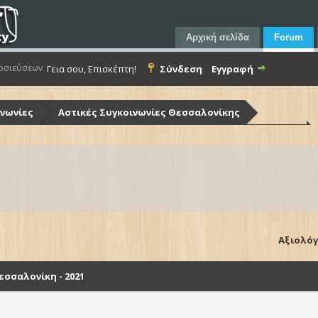
Αρχική σελίδα
Forum
οσιεύσεων
Γεια σου, Επισκέπτη!
Σύνδεση
Εγγραφή
ινωνίες
Αστικές Συγκοινωνίες Θεσσαλονίκης
ίκης (Ο.Α.Σ.Θ.)
Λεωφορεία Ο.Α.Σ.Θ. - Στόλος & Υποδομές
Θεσσαλονίκη - 2021
Αξιολόγ
σσαλονίκη - 2021