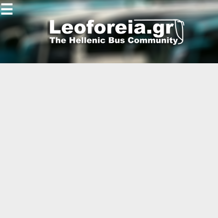
☰
Gallery
Open
Gallery
-
-
-
-
-
-
-
-