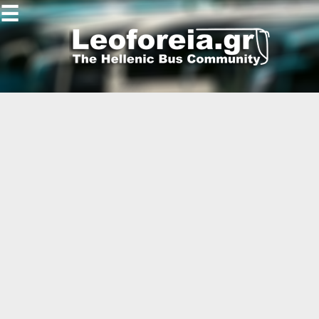
☰
Gallery
Open
Gallery
-
-
-
-
-
-
-
-