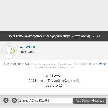
-
-
-
-
Ποιοί τύποι λεωφορείων κυκλοφορούν στην Θεσσαλονίκη - 2021
-
jimis2001
-
Registered
-
05-04-2021, 10:13 AM
#162
(Τελευταία τροποποίηση δημοσίευσης: 05-04-2021, 10:50 AM
-
από
jimis2001
. Edited 1 time in total.)
-
2061 στο 5
2191 στο 11Τ (χωρίς τηλεματική)
-
583 στο 16
-
-