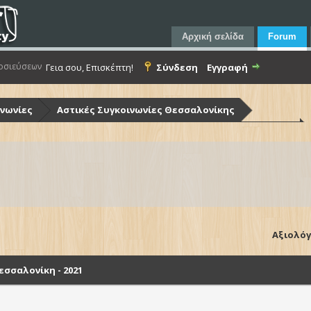
Αρχική σελίδα
Forum
οσιεύσεων
Γεια σου, Επισκέπτη!
Σύνδεση
Εγγραφή
ινωνίες
Αστικές Συγκοινωνίες Θεσσαλονίκης
ίκης (Ο.Α.Σ.Θ.)
Λεωφορεία Ο.Α.Σ.Θ. - Στόλος & Υποδομές
Θεσσαλονίκη - 2021
Αξιολόγ
σσαλονίκη - 2021