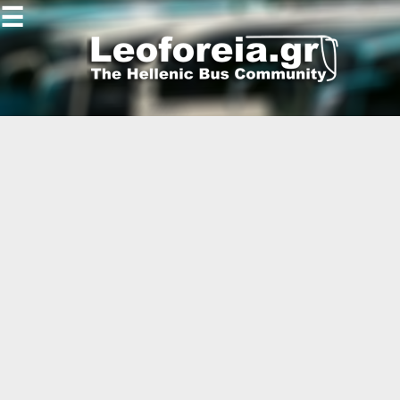
☰
Gallery
Open
Gallery
-
-
-
-
-
-
-
-