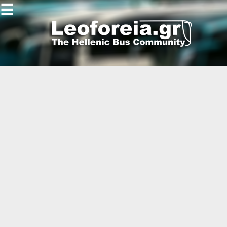
☰
Gallery
Open
Gallery
-
-
-
-
-
-
-
-