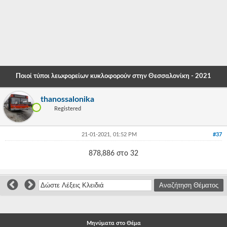
-
-
-
-
Ποιοί τύποι λεωφορείων κυκλοφορούν στην Θεσσαλονίκη - 2021
-
thanossalonika
-
Registered
-
21-01-2021, 01:52 PM
#37
-
878,886 στο 32
-
-
-
-
Μηνύματα στο Θέμα