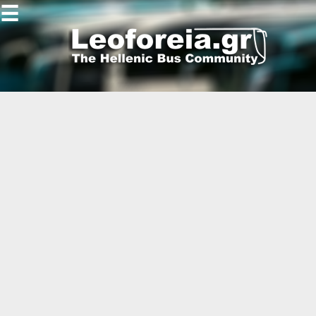
☰
Gallery
Open
Gallery
-
-
-
-
-
-
-
-