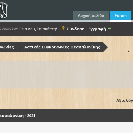
Αρχική σελίδα
Forum
οσιεύσεων
Γεια σου, Επισκέπτη!
Σύνδεση
Εγγραφή
ινωνίες
Αστικές Συγκοινωνίες Θεσσαλονίκης
ίκης (Ο.Α.Σ.Θ.)
Λεωφορεία Ο.Α.Σ.Θ. - Στόλος & Υποδομές
Θεσσαλονίκη - 2021
Αξιολόγ
σσαλονίκη - 2021