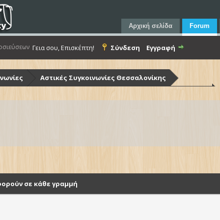
Αρχική σελίδα
Forum
οσιεύσεων
Γεια σου, Επισκέπτη!
Σύνδεση
Εγγραφή
ινωνίες
Αστικές Συγκοινωνίες Θεσσαλονίκης
ίκης (Ο.Α.Σ.Θ.)
Λεωφορεία Ο.Α.Σ.Θ. - Στόλος & Υποδομές
λοφορούν σε κάθε γραμμή
φορούν σε κάθε γραμμή