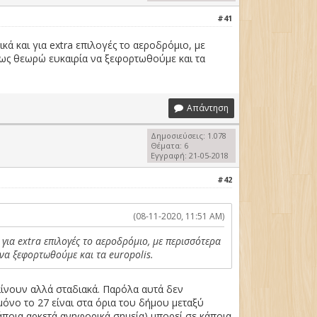
#41
ά και για extra επιλογές το αεροδρόμιο, με
τως θεωρώ ευκαιρία να ξεφορτωθούμε και τα
Απάντηση
Δημοσιεύσεις: 1.078
Θέματα: 6
Εγγραφή: 21-05-2018
#42
(08-11-2020, 11:51 AM)
για extra επιλογές το αεροδρόμιο, με περισσότερα
να ξεφορτωθούμε και τα europolis.
βαίνουν αλλά σταδιακά. Παρόλα αυτά δεν
όνο το 27 είναι στα όρια του δήμου μεταξύ
 κάποια αρκετά ανηφορικά σημεία) μπορεί σε κάποια