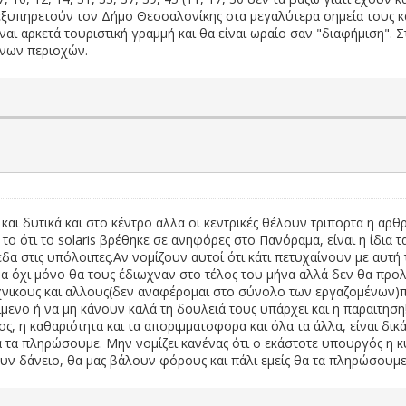
ξυπηρετούν τον Δήμο Θεσσαλονίκης στα μεγαλύτερα σημεία τους και 
αι αρκετά τουριστική γραμμή και θα είναι ωραίο σαν "διαφήμιση". 
ένων περιοχών.
και δυτικά και στο κέντρο αλλα οι κεντρικές θέλουν τριπορτα η αρ
α το ότι το solaris βρέθηκε σε ανηφόρες στο Πανόραμα, είναι η ίδια
α στις υπόλοιπες.Αν νομίζουν αυτοί ότι κάτι πετυχαίνουν με αυτή τ
ρα όχι μόνο θα τους έδιωχναν στο τέλος του μήνα αλλά δεν θα προλ
χνικους και αλλους(δεν αναφέρομαι στο σύνολο των εργαζομένων)π
μενο ή να μη κάνουν καλά τη δουλειά τους υπάρχει και η παραιτηση!
ς, η καθαριότητα και τα αποριμματοφορα και όλα τα άλλα, είναι δικ
α τα πληρώσουμε. Μην νομίζει κανένας ότι ο εκάστοτε υπουργός η
ν δάνειο, θα μας βάλουν φόρους και πάλι εμείς θα τα πληρώσουμε!