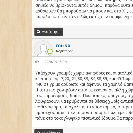
σημεία να βρίσκονται εκτός δήμου, παρόλα αυτά ε
αρθρωτών θα μπορούσαν να μπουν και στο Χ1, είν
παρόλα αυτά είναι εντελώς εκτός των συμφωνημ
Αναζήτηση
mirko
Registered
09-11-2020, 09:13 PM
Υπάρχουν γραμμές χωρίς ανηφόρες και ανατολικά 
κέντρο οι γρ 7,20,,21,30,33, 34,38,39, και 45.Τωρ
440 σε γρ με αρθρωτα και άφηναν τα χαμηλό δάπεδ
τίποτα πιο χοντρό.Αν αυτά τα έκαναν σε άλλη χώ
τους προέδρους, δοιηκ. Πρωσοπικο, οδηγούς, τε
λουφαρουν, να κρύβονται σε θέσεις χωρίς αντικεί
ασθενοφόρα, τα σχολεία, τα νοσοκομεία, ο στρατο
προσέχουμε και δεν τα συντηρουμε, πάλι εμείς θ
πάνε στο τοκογλυφικο πιστωτικό ίδρυμα θα πάρου