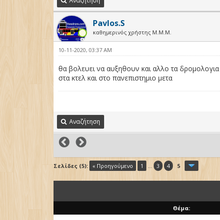
Αναζήτηση
Pavlos.S
καθημερινός χρήστης Μ.Μ.Μ.
10-11-2020, 03:37 AM
θα βολευει να αυξηθουν και αλλο τα δρομολογια τ
στα κτελ και στο πανεπιστημιο μετα
Αναζήτηση
Σελίδες (5):
« Προηγούμενο
1
...
3
4
5
Θέμα: